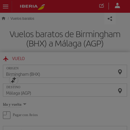
Saltar al contenido principal
Vuelos baratos
Vuelos baratos de Birmingham
(BHX) a Málaga (AGP)
VUELO
ORIGEN
DESTINO
Seleccione
Ida y vuelta
una
opción
Pagar con Avios