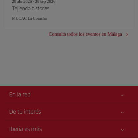
29 abr 2026 - 29 sep 2026
Tejiendo historias
MUCAC La Coracha
Consulta todos los eventos en Málaga
En la red
De tu interés
Tu seguridad es lo primero
Iberia es más
Accesibilidad