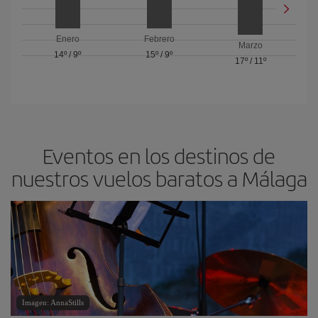
Enero
Febrero
Marzo
14º
/
9º
15º
/
9º
17º
/
11º
Eventos en los destinos de
nuestros vuelos baratos a Málaga
Imagen: AnnaStills