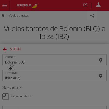
Saltar al contenido principal
Vuelos baratos
Vuelos baratos de Bolonia (BLQ) a
Ibiza (IBZ)
VUELO
ORIGEN
DESTINO
Seleccione
Ida y vuelta
una
opción
Pagar con Avios