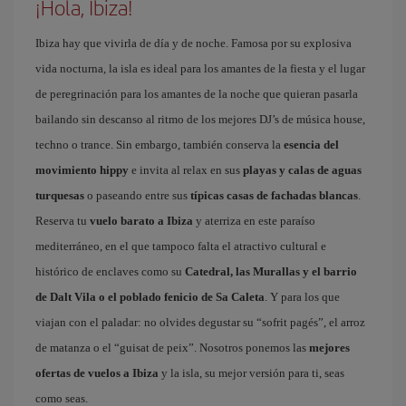
¡Hola, Ibiza!
Ibiza hay que vivirla de día y de noche. Famosa por su explosiva
vida nocturna, la isla es ideal para los amantes de la fiesta y el lugar
de peregrinación para los amantes de la noche que quieran pasarla
bailando sin descanso al ritmo de los mejores DJ’s de música house,
techno o trance. Sin embargo, también conserva la
esencia del
movimiento hippy
e invita al relax en sus
playas y calas de aguas
turquesas
o paseando entre sus
típicas casas de fachadas blancas
.
Reserva tu
vuelo barato a Ibiza
y aterriza en este paraíso
mediterráneo, en el que tampoco falta el atractivo cultural e
histórico de enclaves como su
Catedral, las Murallas y el barrio
de Dalt Vila o el poblado fenicio de Sa Caleta
. Y para los que
viajan con el paladar: no olvides degustar su “sofrit pagés”, el arroz
de matanza o el “guisat de peix”. Nosotros ponemos las
mejores
ofertas de vuelos a Ibiza
y la isla, su mejor versión para ti, seas
como seas.