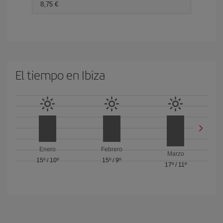
8,75 €
El tiempo en Ibiza
Enero
Febrero
Marzo
15º
/
10º
15º
/
9º
17º
/
11º