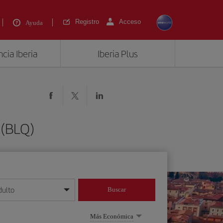
Registro
Acceso
Ayuda
cia Iberia
Iberia Plus
 (BLQ)
dulto
Buscar
o día/mes/año
Más Económica