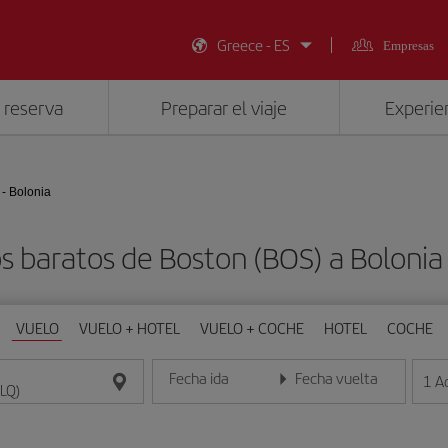
Greece - ES
Empresas
 reserva
Preparar el viaje
Experien
 - Bolonia
s baratos de Boston (BOS) a Bolonia
VUELO
VUELO + HOTEL
VUELO + COCHE
HOTEL
COCHE
Fecha ida
Fecha vuelta
1
A
Introduce la fecha en formato día/mes/año
Introduce la fecha en format