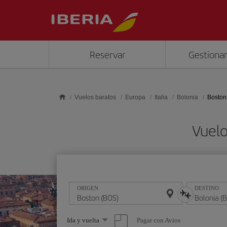
Saltar al contenido principal
Reservar
Gestionar
Vuelos baratos
Europa
Italia
Bolonia
Boston
Vuelo
ORIGEN
DESTINO
Seleccione
Pagar con Avios
Ida y vuelta