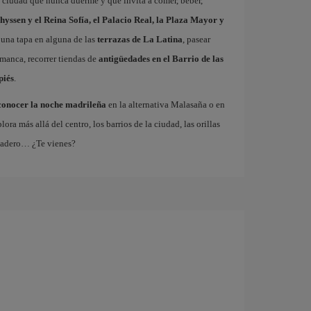
a ciudad que nunca duerme y que invita a comer, beber,
hyssen y el Reina Sofía, el Palacio Real, la Plaza Mayor y
 una tapa en alguna de las
terrazas de La Latina
, pasear
amanca, recorrer tiendas de
antigüedades en el Barrio de las
piés
.
conocer la noche madrileña
en la alternativa Malasaña o en
 más allá del centro, los barrios de la ciudad, las orillas
tadero… ¿Te vienes?