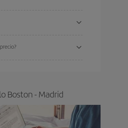
elo y de que las tarifas más baratas (turista)
oston-Madrid-dest
.
ra el vuelo más barato.
 precio?
ser flexible.
Lo normal es que
cuanto antes
 poco abiertos, podrás
elegir el precio más
lo Boston - Madrid