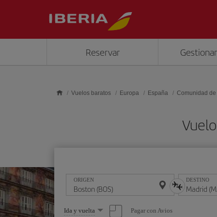
Saltar al contenido principal
Reservar
Gestionar
Vuelos baratos
Europa
España
Comunidad de
Vuelo
ORIGEN
DESTINO
Seleccione
Pagar con Avios
Ida y vuelta