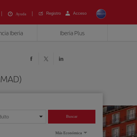
Registro
Acceso
Ayuda
cia Iberia
Iberia Plus
 (MAD)
dulto
Buscar
o día/mes/año
Más Económica