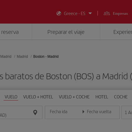
Greece - ES
Empresas
 reserva
Preparar el viaje
Experien
 Madrid
Madrid
Boston - Madrid
s baratos de Boston (BOS) a Madrid
VUELO
VUELO + HOTEL
VUELO + COCHE
HOTEL
COCHE
Fecha ida
Fecha vuelta
1
A
Introduce la fecha en formato día/mes/año
Introduce la fecha en format