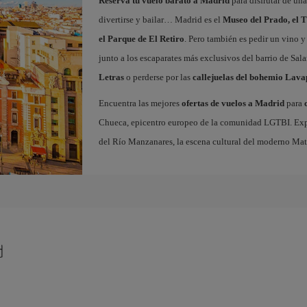
Reserva tu vuelo barato a Madrid
para disfrutar de un
divertirse y bailar… Madrid es el
Museo del Prado, el T
el Parque de El Retiro
. Pero también es pedir un vino y
junto a los escaparates más exclusivos del barrio de Sal
Letras
o perderse por las
callejuelas del bohemio Lava
Encuentra las mejores
ofertas de vuelos a Madrid
para
Chueca, epicentro europeo de la comunidad LGTBI. Explora
del Río Manzanares, la escena cultural del moderno Ma
d