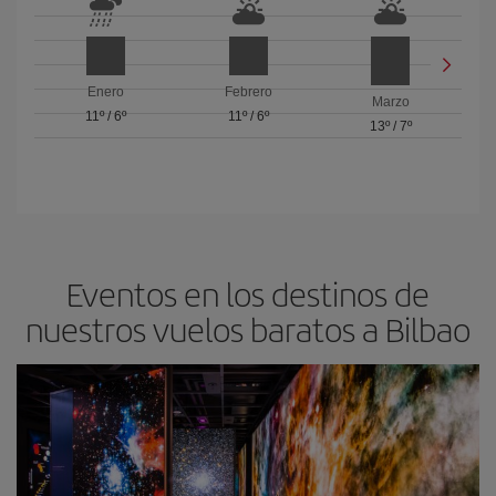
Enero
Febrero
Marzo
11º
/
6º
11º
/
6º
13º
/
7º
Eventos en los destinos de
nuestros vuelos baratos a Bilbao