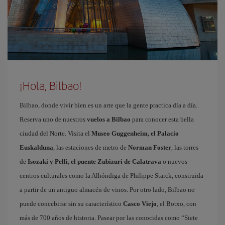
¡Hola, Bilbao!
Bilbao, donde vivir bien es un arte que la gente practica día a día.
Reserva uno de nuestros
vuelos a Bilbao
para conocer esta bella
ciudad del Norte. Visita el
Museo Guggenheim, el Palacio
Euskalduna
, las estaciones de metro de
Norman Foster
, las torres
de
Isozaki y Pelli, el puente Zubizuri de Calatrava
o nuevos
centros culturales como la Alhóndiga de Philippe Starck, construida
a partir de un antiguo almacén de vinos. Por otro lado, Bilbao no
puede concebirse sin su característico
Casco Viejo
, el Botxo, con
más de 700 años de historia. Pasear por las conocidas como “Siete