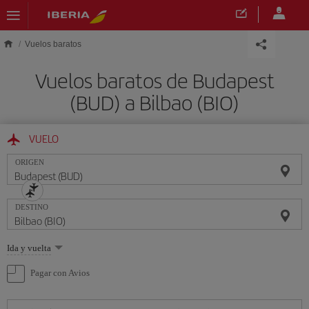
Saltar al contenido principal
Vuelos baratos
Vuelos baratos de Budapest
(BUD) a Bilbao (BIO)
VUELO
ORIGEN
DESTINO
Seleccione
Ida y vuelta
una
opción
Pagar con Avios