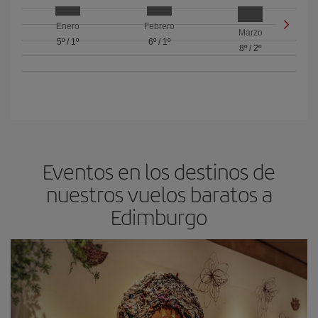
Enero
Febrero
Marzo
5º
/
1º
6º
/
1º
8º
/
2º
Eventos en los destinos de
nuestros vuelos baratos a
Edimburgo