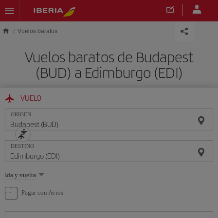
Saltar al contenido principal
Vuelos baratos
Vuelos baratos de Budapest
(BUD) a Edimburgo (EDI)
VUELO
ORIGEN
DESTINO
Seleccione
Ida y vuelta
una
opción
Pagar con Avios