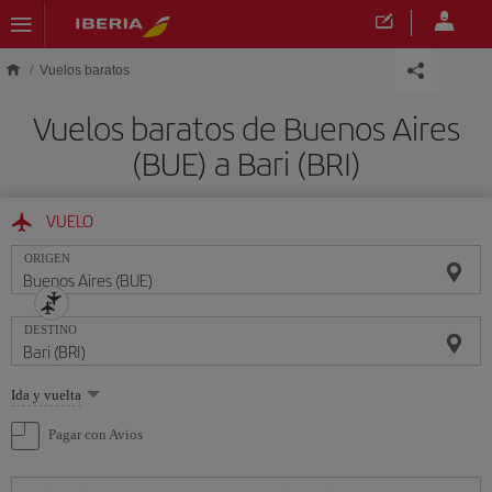
Saltar al contenido principal
Vuelos baratos
Vuelos baratos de Buenos Aires
(BUE) a Bari (BRI)
VUELO
ORIGEN
DESTINO
Seleccione
Ida y vuelta
una
opción
Pagar con Avios