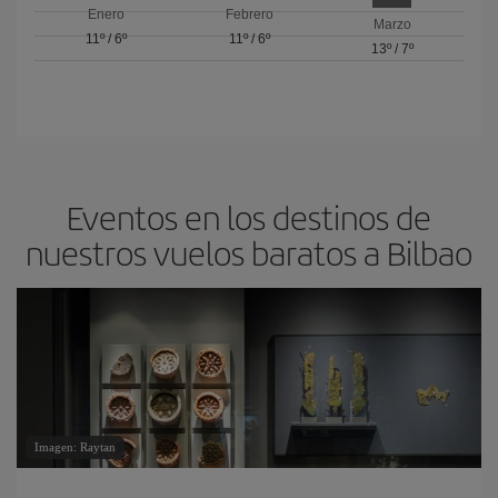
Enero
Febrero
Marzo
11º
/
6º
11º
/
6º
13º
/
7º
Eventos en los destinos de
nuestros vuelos baratos a Bilbao
Imagen: Raytan