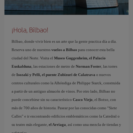
¡Hola, Bilbao!
Bilbao, donde vivir bien es un arte que la gente practica día a día.
Reserva uno de nuestros
vuelos a Bilbao
para conocer esta bella
ciudad del Norte. Visita el
Museo Guggenheim, el Palacio
Euskalduna
, las estaciones de metro de
Norman Foster
, las torres
de
Isozaki y Pelli, el puente Zubizuri de Calatrava
o nuevos
centros culturales como la Alhóndiga de Philippe Starck, construida
a partir de un antiguo almacén de vinos. Por otro lado, Bilbao no
puede concebirse sin su característico
Casco Viejo
, el Botxo, con
más de 700 años de historia. Pasear por las conocidas como “Siete
Calles” e ir encontrando edificios emblemáticos como la Catedral o
su teatro más elegante,
el Arriaga
, así como una mezcla de tiendas y
cafeterías.