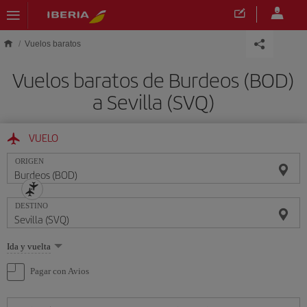
Saltar al contenido principal
Vuelos baratos
Vuelos baratos de Burdeos (BOD)
a Sevilla (SVQ)
VUELO
ORIGEN
DESTINO
Seleccione
Ida y vuelta
una
opción
Pagar con Avios