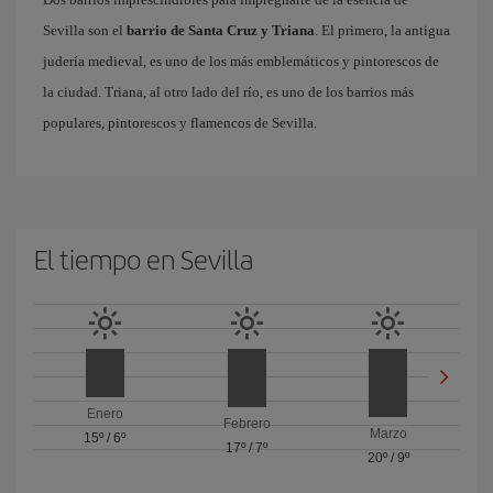
Sevilla son el
barrio de Santa Cruz y Triana
. El primero, la antigua
judería medieval, es uno de los más emblemáticos y pintorescos de
la ciudad. Triana, al otro lado del río, es uno de los barrios más
populares, pintorescos y flamencos de Sevilla.
El tiempo en Sevilla
Enero
Febrero
Marzo
15º
/
6º
17º
/
7º
20º
/
9º