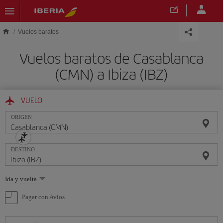
Saltar al contenido principal
Vuelos baratos
Vuelos baratos de Casablanca
(CMN) a Ibiza (IBZ)
VUELO
ORIGEN
DESTINO
Seleccione
Ida y vuelta
una
opción
Pagar con Avios