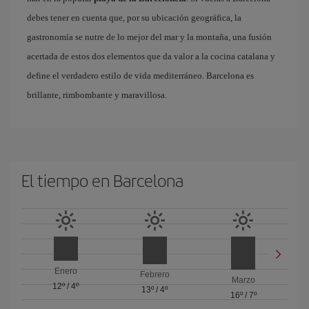
debes tener en cuenta que, por su ubicación geográfica, la
gastronomía se nutre de lo mejor del mar y la montaña, una fusión
acertada de estos dos elementos que da valor a la cocina catalana y
define el verdadero estilo de vida mediterráneo. Barcelona es
brillante, rimbombante y maravillosa.
El tiempo en Barcelona
Enero
Febrero
Marzo
12º
/
4º
13º
/
4º
16º
/
7º