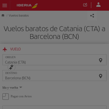
Saltar al contenido principal
Vuelos baratos
Vuelos baratos de Catania (CTA) a
Barcelona (BCN)
VUELO
ORIGEN
DESTINO
Seleccione
Ida y vuelta
una
opción
Pagar con Avios