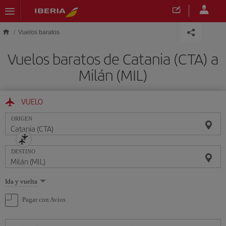
Saltar al contenido principal
Vuelos baratos
Vuelos baratos de Catania (CTA) a
Milán (MIL)
VUELO
ORIGEN
DESTINO
Seleccione
Ida y vuelta
una
opción
Pagar con Avios