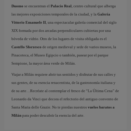
Duomo
se encuentran el
Palacio Real
, centro cultural que alberga
las mejores exposiciones temporales de la ciudad, y la
Galería
Vittorio Emanuele II
, una espectacular galería comercial del siglo
XIX formada por dos arcadas perpendiculares cubiertas por una
bóveda de vidrio. Otro de los lugares de visita obligada es el
Castello Sforzesco
de origen medieval y sede de varios museos, la
Pinacoteca, el Museo Egipcio o también, pasear por el parque
Sempione, la mayor área verde de Milán.
Viajar a Milán requiere abrir tus sentidos y disfrutar de sus calles y
sus gentes, de su esencia renacentista, de la gastronomía italiana y
de su arte…Recréate al contemplar el fresco de “La Última Cena” de
Leonardo da Vinci que decora el refectorio del antiguo convento de
Santa Maria delle Grazie. No te pierdas nuestros
vuelos baratos a
Milán
para poder descubrir la esencia del arte.