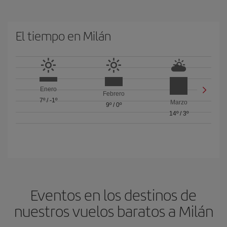
El tiempo en Milán
Enero
Febrero
7º
/
-1º
Marzo
9º
/
0º
14º
/
3º
Eventos en los destinos de
nuestros vuelos baratos a Milán