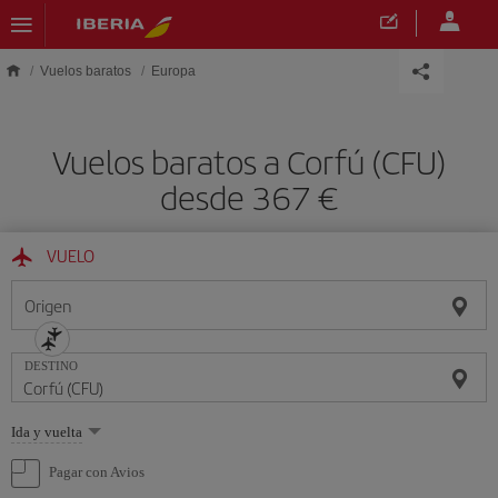
Saltar al contenido principal
Vuelos baratos
Europa
Vuelos baratos a Corfú (CFU)
desde 367 €
VUELO
Origen
DESTINO
Seleccione
Ida y vuelta
una
opción
Pagar con Avios