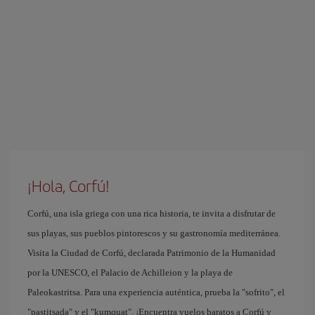
¡Hola, Corfú!
Corfú, una isla griega con una rica historia, te invita a disfrutar de
sus playas, sus pueblos pintorescos y su gastronomía mediterránea.
Visita la Ciudad de Corfú, declarada Patrimonio de la Humanidad
por la UNESCO, el Palacio de Achilleion y la playa de
Paleokastritsa. Para una experiencia auténtica, prueba la "sofrito", el
"pastitsada" y el "kumquat". ¡Encuentra vuelos baratos a Corfú y