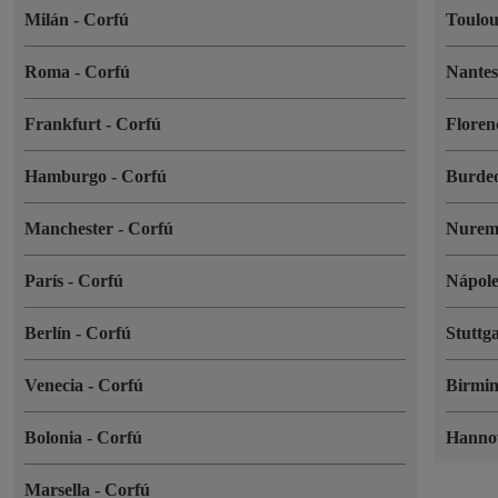
Milán
-
Corfú
Toulo
Roma
-
Corfú
Nante
Frankfurt
-
Corfú
Floren
Hamburgo
-
Corfú
Burde
Manchester
-
Corfú
Nurem
París
-
Corfú
Nápol
Berlín
-
Corfú
Stuttg
Venecia
-
Corfú
Birmi
Bolonia
-
Corfú
Hanno
Marsella
-
Corfú