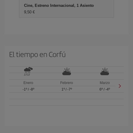
Cine, Estreno Internacional, 1 Asiento
9,50 €
El tiempo en Corfú
Enero
Febrero
Marzo
-1º
/
-8º
1º
/
-7º
6º
/
-4º