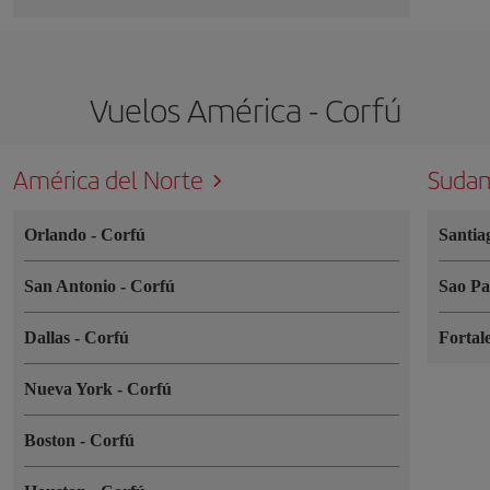
Vuelos América - Corfú
América del Norte
Sudam
Orlando
-
Corfú
Santia
San Antonio
-
Corfú
Sao P
Dallas
-
Corfú
Fortal
Nueva York
-
Corfú
Boston
-
Corfú