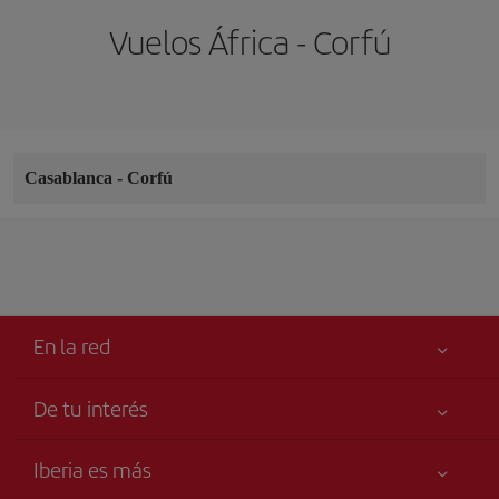
Vuelos África - Corfú
Casablanca
-
Corfú
En la red
De tu interés
Tu seguridad es lo primero
Iberia es más
Accesibilidad