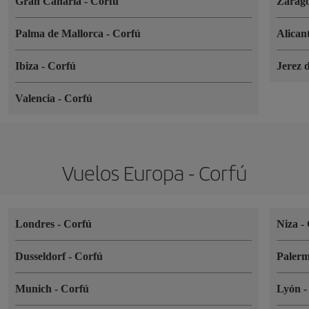
Gran Canaria
-
Corfú
Zarag
Palma de Mallorca
-
Corfú
Alican
Ibiza
-
Corfú
Jerez 
Valencia
-
Corfú
Vuelos Europa - Corfú
Londres
-
Corfú
Niza
-
Dusseldorf
-
Corfú
Paler
Munich
-
Corfú
Lyón