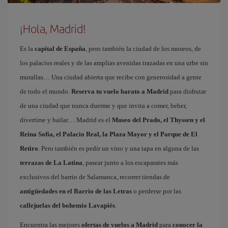
¡Hola, Madrid!
Es la
capital de España
, pero también la ciudad de los museos, de
los palacios reales y de las amplias avenidas trazadas en una urbe sin
murallas… Una ciudad abierta que recibe con generosidad a gente
de todo el mundo.
Reserva tu vuelo barato a Madrid
para disfrutar
de una ciudad que nunca duerme y que invita a comer, beber,
divertirse y bailar… Madrid es el
Museo del Prado, el Thyssen y el
Reina Sofía, el Palacio Real, la Plaza Mayor y el Parque de El
Retiro
. Pero también es pedir un vino y una tapa en alguna de las
terrazas de La Latina
, pasear junto a los escaparates más
exclusivos del barrio de Salamanca, recorrer tiendas de
antigüedades en el Barrio de las Letras
o perderse por las
callejuelas del bohemio Lavapiés
.
Encuentra las mejores
ofertas de vuelos a Madrid
para
conocer la