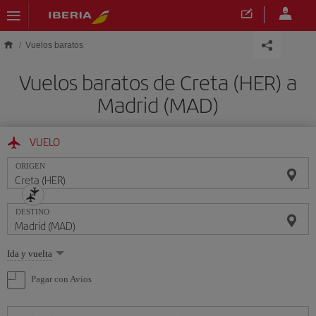
Saltar al contenido principal
Vuelos baratos
Vuelos baratos de Creta (HER) a
Madrid (MAD)
VUELO
ORIGEN
DESTINO
Seleccione
Ida y vuelta
una
opción
Pagar con Avios