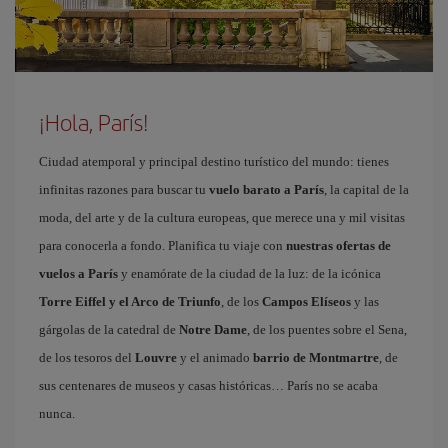
¡Hola, París!
Ciudad atemporal y principal destino turístico del mundo: tienes
infinitas razones para buscar tu
vuelo barato a París
, la capital de la
moda, del arte y de la cultura europeas, que merece una y mil visitas
para conocerla a fondo. Planifica tu viaje con
nuestras ofertas de
vuelos a París
y enamórate de la ciudad de la luz: de la icónica
Torre Eiffel y el Arco de Triunfo
, de los
Campos Elíseos
y las
gárgolas de la catedral de
Notre Dame
, de los puentes sobre el Sena,
de los tesoros del
Louvre
y el animado
barrio de Montmartre
, de
sus centenares de museos y casas históricas… París no se acaba
nunca.