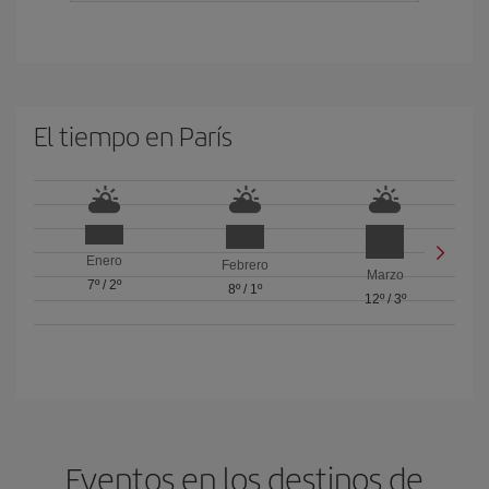
El tiempo en París
Enero
Febrero
Marzo
7º
/
2º
8º
/
1º
12º
/
3º
Eventos en los destinos de