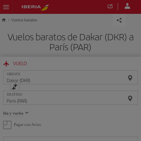
Saltar al contenido principal
Vuelos baratos
Vuelos baratos de Dakar (DKR) a
París (PAR)
VUELO
ORIGEN
DESTINO
Seleccione
Ida y vuelta
una
opción
Pagar con Avios