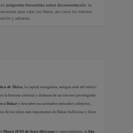
tras
preguntas frecuentes sobre documentación
: te
cesitas para volar con Iberia, así como los trámites
gración y aduanas.
tica de África
, la capital senegalesa, antigua sede del mítico
en la historia colonial y disfrutar de un entorno privilegiado
os a Dakar
y descubre sus animados mercados callejeros,
no de los sitios más importantes de Dakar, bullicioso y lleno
 el
Museo IFAN de Artes Africanas
y, especialmente, la
Isla