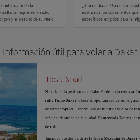
da informarte de la
¿Tienes dudas? Consulta nues
sultar si requieres visado,
aclaramos los documentos que ne
rigen y el destino de tu vuelo.
específicos exigidos para la mi
Información útil para volar a Dakar
¡Hola, Dakar!
Situada en la península de Cabo Verde, en la
costa atlán
rally París-Dakar
, ofrece la oportunidad de sumergirse 
de clima tropical. Reserva uno de nuestros
vuelos barat
seña de identidad de la ciudad. El
mercado Kermel
es u
de color.
Tampoco puedes perderte
la Gran Mezquita de Dakar
,