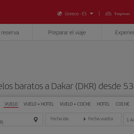
Greece - ES
Empresas
 reserva
Preparar el viaje
Experien
los baratos a Dakar (DKR) desde 5
VUELO
VUELO + HOTEL
VUELO + COCHE
HOTEL
COCHE
Fecha ida
Fecha vuelta
1
A
Introduce la fecha en formato día/mes/año
Introduce la fecha en format