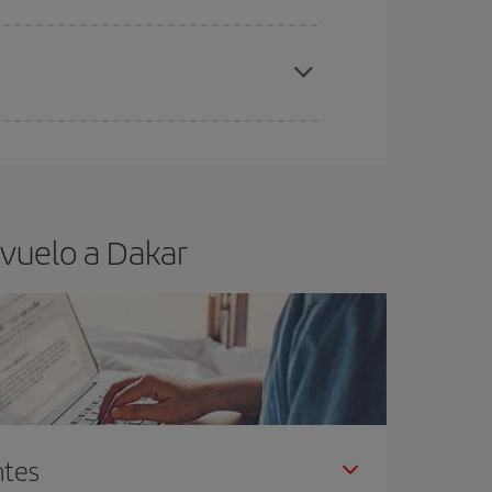
elo y de que las tarifas más baratas (turista)
kar.
ra el vuelo más barato.
 vuelo a Dakar
ntes