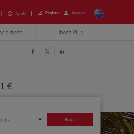
Registro
Acceso
Ayuda
cia Iberia
Iberia Plus
31 €
dulto
Buscar
o día/mes/año