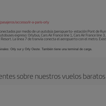
pasajeros/accesso/ir-a-paris-orly
conectados por medio de un autobús (aeropuerto- estación Pont de Rung
obuses expreso: Orlybus, Cars Air France line 1, Cars Air France line 3,
 Resort. La línea 7 de tranvía conecta el aeropuerto con el metro. Exis
minales: Orly sur y Orly Oeste. También tiene una terminal de carga.
ntes sobre nuestros vuelos baratos 