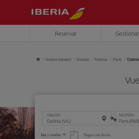
Saltar al contenido principal
Reservar
Gestionar
Vuelos baratos
Europa
Francia
París
Dakhla
Vue
ORIGEN
DESTINO
Seleccione
Pagar con Avios
Ida y vuelta