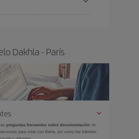
ra el vuelo más barato.
lo Dakhla - París
ntes
tras
preguntas frecuentes sobre documentación
: te
cesitas para volar con Iberia, así como los trámites
gración y aduanas.