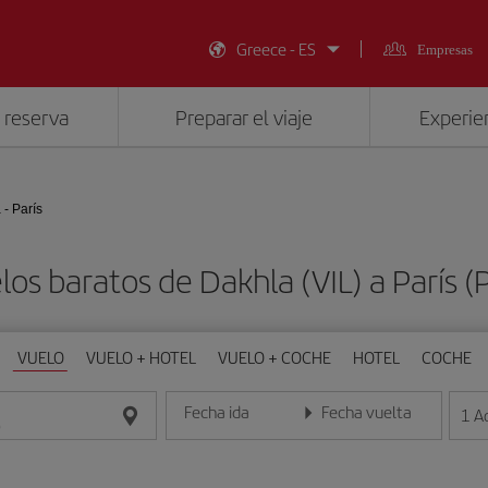
Greece - ES
Empresas
 reserva
Preparar el viaje
Experien
 - París
los baratos de Dakhla (VIL) a París (
VUELO
VUELO + HOTEL
VUELO + COCHE
HOTEL
COCHE
Fecha ida
Fecha vuelta
1
A
Introduce la fecha en formato día/mes/año
Introduce la fecha en format