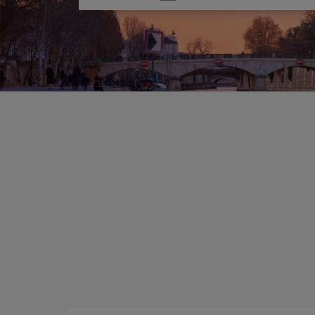
una
opción