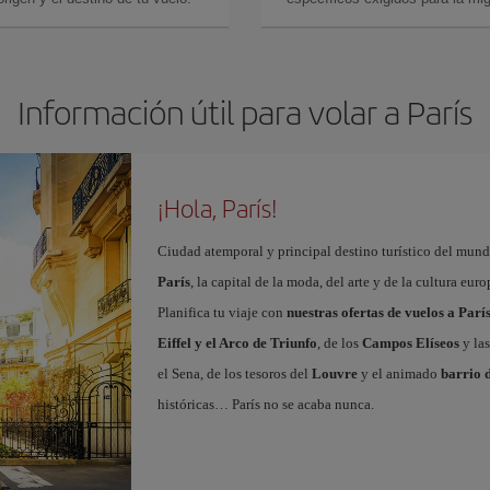
Información útil para volar a París
¡Hola, París!
Ciudad atemporal y principal destino turístico del mundo
París
, la capital de la moda, del arte y de la cultura eu
Planifica tu viaje con
nuestras ofertas de vuelos a Parí
Eiffel y el Arco de Triunfo
, de los
Campos Elíseos
y las
el Sena, de los tesoros del
Louvre
y el animado
barrio 
históricas… París no se acaba nunca.