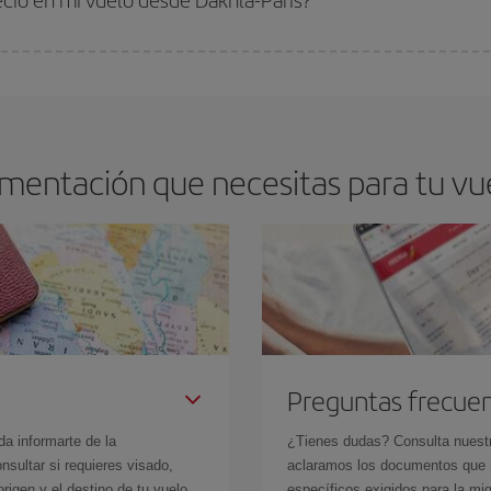
arte el mejor precio según tus necesidades de viaje. La tarifa básica, te asegu
mentación que necesitas para tu vue
Preguntas frecue
da informarte de la
¿Tienes dudas? Consulta nues
sultar si requieres visado,
aclaramos los documentos que ne
rigen y el destino de tu vuelo.
específicos exigidos para la mi