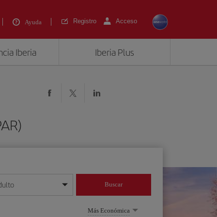
Registro
Acceso
Ayuda
cia Iberia
Iberia Plus
PAR)
dulto
Buscar
o día/mes/año
Más Económica