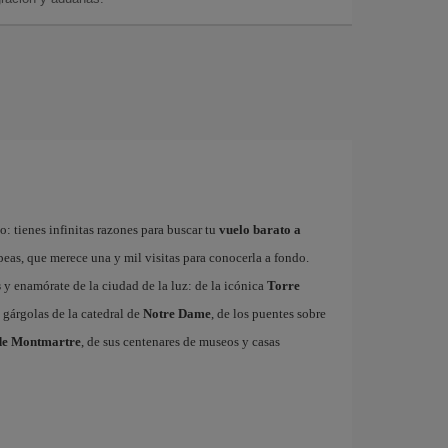
: tienes infinitas razones para buscar tu
vuelo barato a
ropeas, que merece una y mil visitas para conocerla a fondo.
s
y enamórate de la ciudad de la luz: de la icónica
Torre
 gárgolas de la catedral de
Notre Dame
, de los puentes sobre
de Montmartre
, de sus centenares de museos y casas