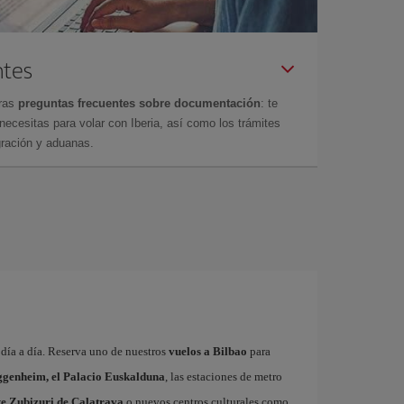
ntes
tras
preguntas frecuentes sobre documentación
: te
cesitas para volar con Iberia, así como los trámites
gración y aduanas.
a día a día. Reserva uno de nuestros
vuelos a Bilbao
para
genheim, el Palacio Euskalduna
, las estaciones de metro
nte Zubizuri de Calatrava
o nuevos centros culturales como