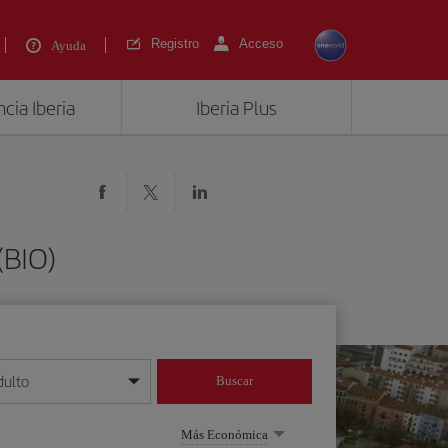
Registro
Acceso
Ayuda
cia Iberia
Iberia Plus
(BIO)
dulto
Buscar
o día/mes/año
Más Económica