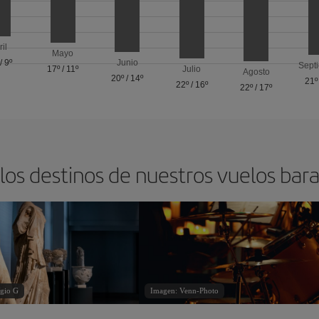
ril
Mayo
/
9º
Junio
Sept
17º
/
11º
Julio
Agosto
20º
/
14º
21º
22º
/
16º
22º
/
17º
los destinos de nuestros vuelos bara
gio G
Imagen: Venn-Photo