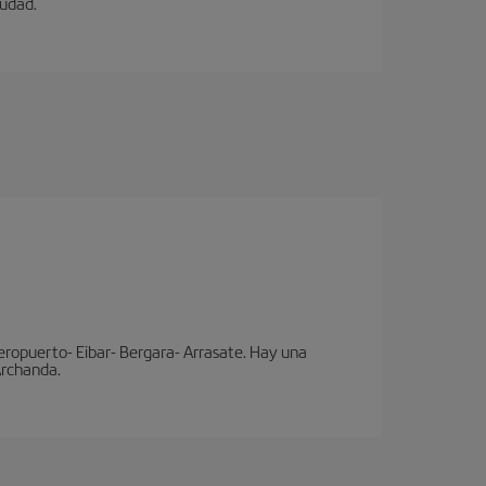
iudad.
eropuerto- Eibar- Bergara- Arrasate. Hay una
 Archanda.