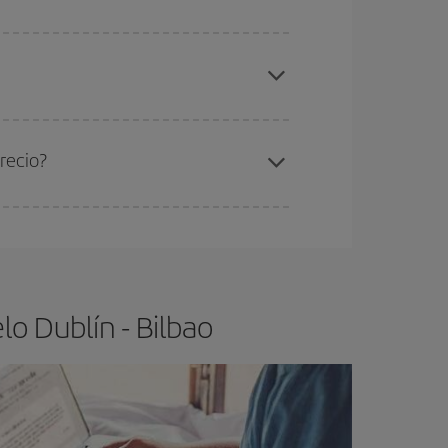
elo y de que las tarifas más baratas (turista)
blín-Bilbao-dest
.
ra el vuelo más barato.
recio?
ser flexible.
Lo normal es que
cuanto antes
 poco abiertos, podrás
elegir el precio más
o Dublín - Bilbao