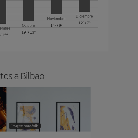
Diciembre
Noviembre
12º
/
7º
Octubre
14º
/
9º
iembre
19º
/
13º
/
15º
tos a Bilbao
Imagen: AnnaStills