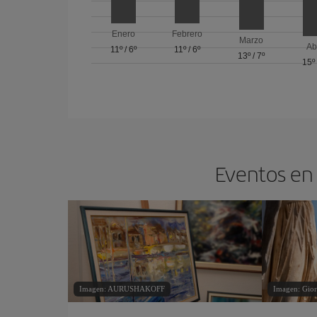
Enero
Febrero
Marzo
Ab
11º
/
6º
11º
/
6º
13º
/
7º
15º
Eventos en 
Imagen: AURUSHAKOFF
Imagen: Gior