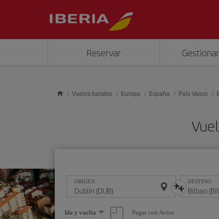
Saltar al contenido principal
Reservar
Gestionar
Vuelos baratos
Europa
España
País Vasco
Vuel
ORIGEN
DESTINO
Seleccione
Pagar con Avios
Ida y vuelta