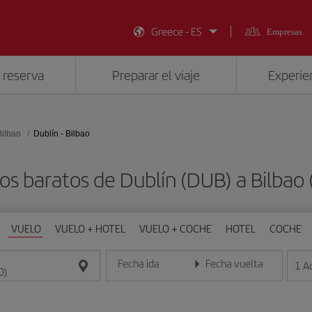
Greece - ES
Empresas
 reserva
Preparar el viaje
Experien
Bilbao
Dublín - Bilbao
os baratos de Dublín (DUB) a Bilbao 
VUELO
VUELO + HOTEL
VUELO + COCHE
HOTEL
COCHE
Fecha ida
Fecha vuelta
1
A
Introduce la fecha en formato día/mes/año
Introduce la fecha en format