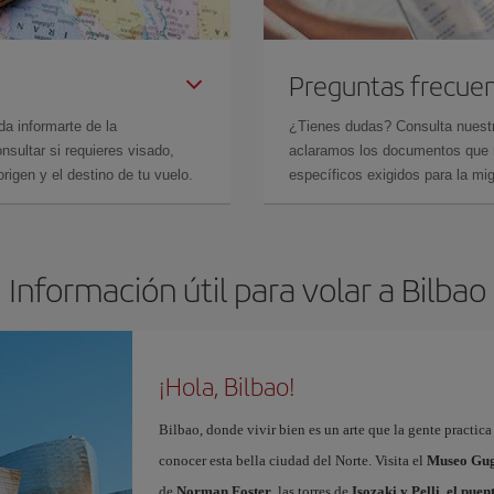
Preguntas frecue
da informarte de la
¿Tienes dudas? Consulta nues
sultar si requieres visado,
aclaramos los documentos que ne
rigen y el destino de tu vuelo.
específicos exigidos para la mi
Información útil para volar a Bilbao
¡Hola, Bilbao!
Bilbao, donde vivir bien es un arte que la gente practic
conocer esta bella ciudad del Norte. Visita el
Museo Gug
de
Norman Foster
, las torres de
Isozaki y Pelli, el pue