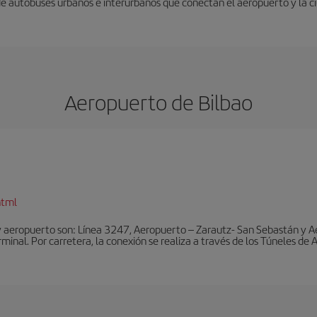
 de autobuses urbanos e interurbanos que conectan el aeropuerto y la c
Aeropuerto de Bilbao
html
y aeropuerto son: Línea 3247, Aeropuerto – Zarautz- San Sebastán y A
rminal. Por carretera, la conexión se realiza a través de los Túneles de