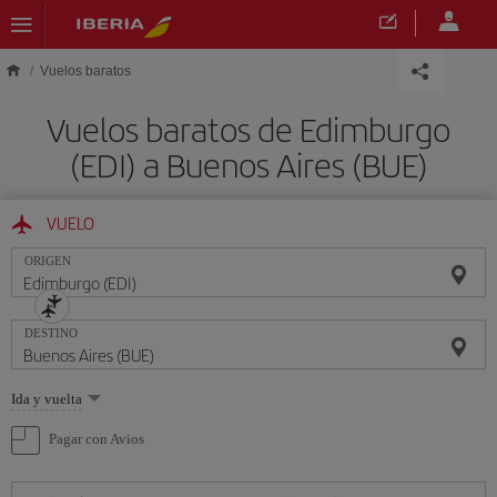
Saltar al contenido principal
Vuelos baratos
Vuelos baratos de Edimburgo
(EDI) a Buenos Aires (BUE)
VUELO
ORIGEN
DESTINO
Seleccione
Ida y vuelta
una
opción
Pagar con Avios