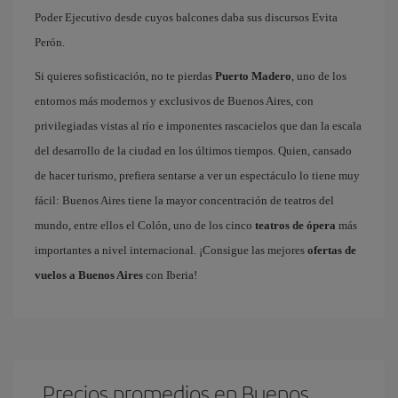
Poder Ejecutivo desde cuyos balcones daba sus discursos Evita
Perón.
Si quieres sofisticación, no te pierdas
Puerto Madero
, uno de los
entornos más modernos y exclusivos de Buenos Aires, con
privilegiadas vistas al río e imponentes rascacielos que dan la escala
del desarrollo de la ciudad en los últimos tiempos. Quien, cansado
de hacer turismo, prefiera sentarse a ver un espectáculo lo tiene muy
fácil: Buenos Aires tiene la mayor concentración de teatros del
mundo, entre ellos el Colón, uno de los cinco
teatros de ópera
más
importantes a nivel internacional. ¡Consigue las mejores
ofertas de
vuelos a Buenos Aires
con Iberia!
Precios promedios en Buenos