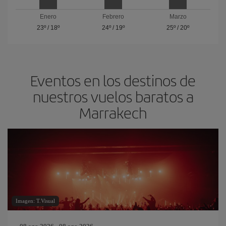
Enero
Febrero
Marzo
23º
/
18º
24º
/
19º
25º
/
20º
Eventos en los destinos de
nuestros vuelos baratos a
Marrakech
Imagen: T.Visual