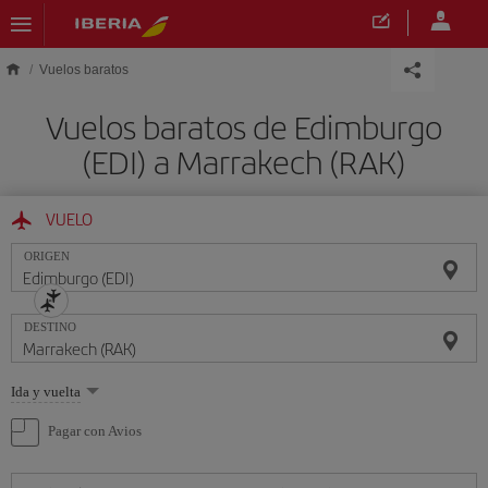
Saltar al contenido principal
Vuelos baratos
Vuelos baratos de Edimburgo
(EDI) a Marrakech (RAK)
VUELO
ORIGEN
DESTINO
Seleccione
Ida y vuelta
una
opción
Pagar con Avios