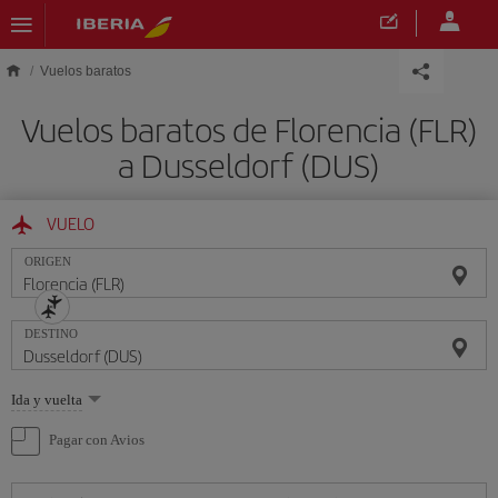
Saltar al contenido principal
Vuelos baratos
Vuelos baratos de Florencia (FLR)
a Dusseldorf (DUS)
VUELO
ORIGEN
DESTINO
Seleccione
Ida y vuelta
una
opción
Pagar con Avios