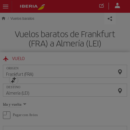
Saltar al contenido principal
Vuelos baratos
Vuelos baratos de Frankfurt
(FRA) a Almería (LEI)
VUELO
ORIGEN
DESTINO
Seleccione
Ida y vuelta
una
opción
Pagar con Avios