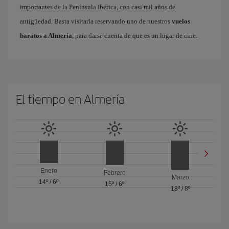
importantes de la Península Ibérica, con casi mil años de
antigüedad. Basta visitarla reservando uno de nuestros
vuelos
baratos a Almería
, para darse cuenta de que es un lugar de cine.
El tiempo en Almería
Enero
Febrero
Marzo
14º
/
6º
15º
/
6º
18º
/
8º