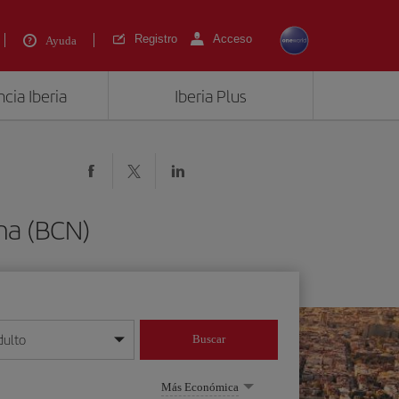
Registro
Acceso
Ayuda
cia Iberia
Iberia Plus
na (BCN)
dulto
Buscar
o día/mes/año
Más Económica