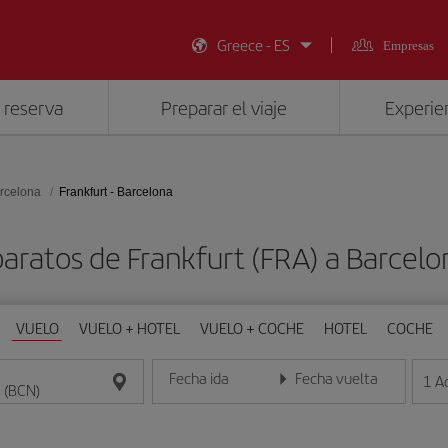
Greece - ES
Empresas
 reserva
Preparar el viaje
Experien
rcelona
Frankfurt - Barcelona
baratos de Frankfurt (FRA) a Barcelo
VUELO
VUELO + HOTEL
VUELO + COCHE
HOTEL
COCHE
Fecha ida
Fecha vuelta
1
A
Introduce la fecha en formato día/mes/año
Introduce la fecha en format