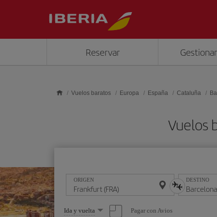
Saltar al contenido principal
Reservar
Gestionar
Vuelos baratos
Europa
España
Cataluña
Ba
Vuelos 
ORIGEN
DESTINO
Seleccione
Pagar con Avios
Ida y vuelta