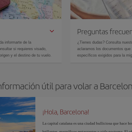
Preguntas frecue
da informarte de la
¿Tienes dudas? Consulta nues
sultar si requieres visado,
aclaramos los documentos que ne
rigen y el destino de tu vuelo.
específicos exigidos para la mi
nformación útil para volar a Barcelo
¡Hola, Barcelona!
La capital catalana es una ciudad bulliciosa que hace h
brillantes, magníficos restaurantes y vida nocturna. El c