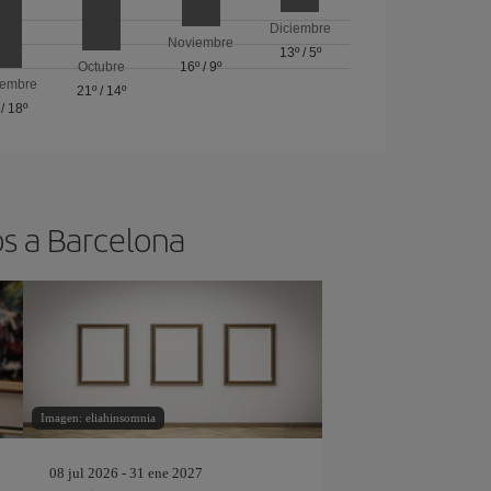
Diciembre
Noviembre
13º
/
5º
Octubre
16º
/
9º
iembre
21º
/
14º
/
18º
os a Barcelona
Imagen: eliahinsomnia
08 jul 2026 - 31 ene 2027