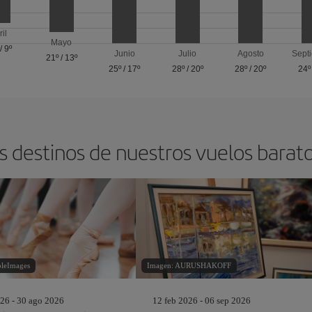
ril
Mayo
/
9º
Junio
Julio
Agosto
Sept
21º
/
13º
25º
/
17º
28º
/
20º
28º
/
20º
24º
s destinos de nuestros vuelos barat
pleImages
Imagen: AURUSHAKOFF
26 - 30 ago 2026
12 feb 2026 - 06 sep 2026