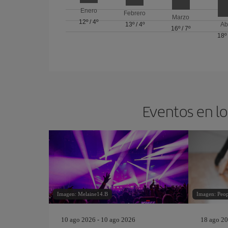
Enero
Febrero
Marzo
12º
/
4º
13º
/
4º
Ab
16º
/
7º
18º
Eventos en lo
Imagen: Melaine14.B
Imagen: Peo
10 ago 2026 - 10 ago 2026
18 ago 20