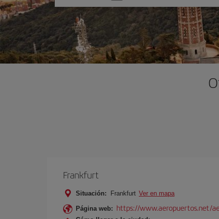
una
opción
O
Frankfurt
Situación:
Frankfurt
Ver en mapa
https://www.aeropuertos.net/ae
Página web: