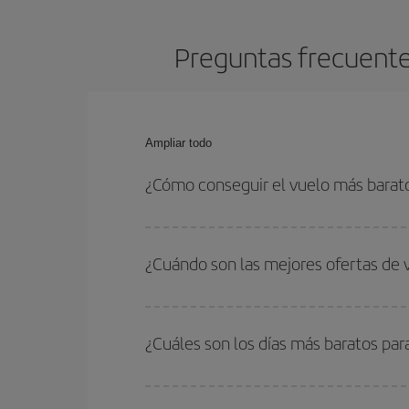
Preguntas frecuentes
Ampliar todo
¿Cómo conseguir el vuelo más barato
Podrás ahorrar en tu billete de avión de Frankfur
las fechas y horarios de ida y vuelta.
¿Cuándo son las mejores ofertas de 
Puedes conseguir los vuelos más baratos viajan
periodos de vacaciones escolares son temporada
¿Cuáles son los días más baratos par
precios encontrarás.
Para saber qué días te saldrá más económico vol