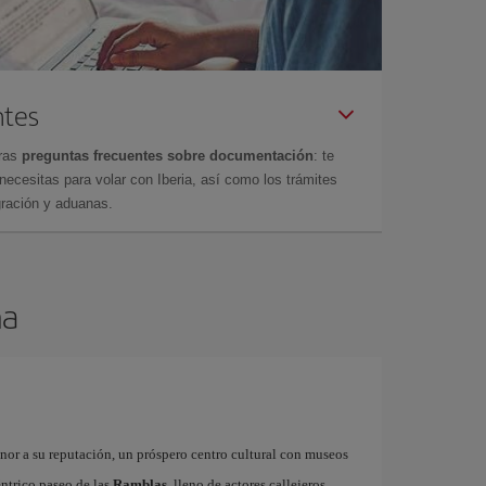
ntes
tras
preguntas frecuentes sobre documentación
: te
cesitas para volar con Iberia, así como los trámites
gración y aduanas.
na
onor a su reputación, un próspero centro cultural con museos
éntrico paseo de las
Ramblas
, lleno de actores callejeros,