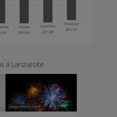
Diciembre
Noviembre
iembre
Octubre
19º
/
17º
21º
/
19º
/
21º
23º
/
21º
os a Lanzarote
Imagen: PRACH_STOCK