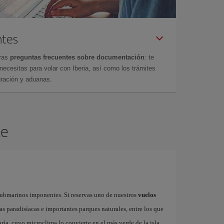
ntes
tras
preguntas frecuentes sobre documentación
: te
cesitas para volar con Iberia, así como los trámites
gración y aduanas.
te
submarinos imponentes. Si reservas uno de nuestros
vuelos
as paradisíacas e importantes parques naturales, entre los que
ría, cuyo microclima lo convierte en el más verde de la isla,