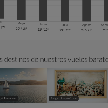
ril
Mayo
Junio
Julio
Agosto
Sept
/
17º
20º
/
18º
22º
/
19º
23º
/
20º
24º
/
21º
24º
s destinos de nuestros vuelos barat
yk Production
Imagen: Rawpixel.com