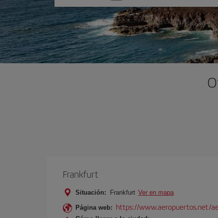
una
opción
O
Frankfurt
Situación:
Frankfurt
Ver en mapa
https://www.aeropuertos.net/ae
Página web: