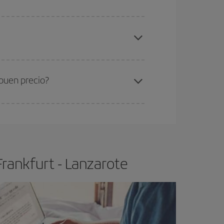
elo y de que las tarifas más baratas (turista)
ankfurt-Lanzarote-dest
.
ra el vuelo más barato.
 buen precio?
ser flexible.
Lo normal es que
cuanto antes
 poco abiertos, podrás
elegir el precio más
Frankfurt - Lanzarote