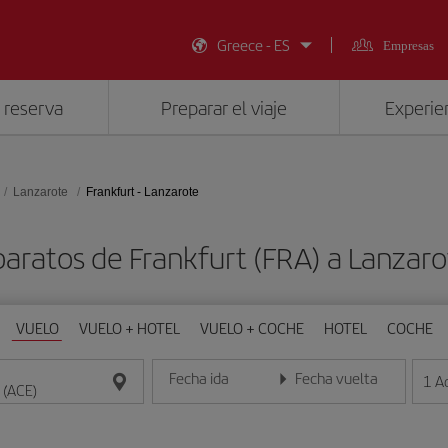
Greece - ES
Empresas
 reserva
Preparar el viaje
Experien
Lanzarote
Frankfurt - Lanzarote
baratos de Frankfurt (FRA) a Lanzaro
VUELO
VUELO + HOTEL
VUELO + COCHE
HOTEL
COCHE
Fecha ida
Fecha vuelta
1
A
Introduce la fecha en formato día/mes/año
Introduce la fecha en format