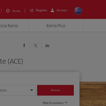
Registro
Acceso
Ayuda
cia Iberia
Iberia Plus
te (ACE)
dulto
Buscar
o día/mes/año
Más Económica