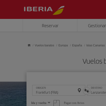
Saltar al contenido principal
Reservar
Gestionar
Vuelos baratos
Europa
España
Islas Canarias
Vuelos 
ORIGEN
DESTINO
Seleccione
Pagar con Avios
Ida y vuelta