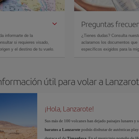
Preguntas frecue
da informarte de la
¿Tienes dudas? Consulta nues
sultar si requieres visado,
aclaramos los documentos que ne
rigen y el destino de tu vuelo.
específicos exigidos para la mi
nformación útil para volar a Lanzaro
¡Hola, Lanzarote!
Sus más de 100 volcanes han dejado paisajes lunares y 
baratos a Lanzarote
podrás disfrutar de auténticas play
destaca el de
Timanfaya
. En el municipio norteño de Ha