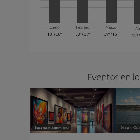
Enero
Febrero
Marzo
Ab
18º
/
16º
18º
/
15º
19º
/
16º
19º
Eventos en lo
Imagen: mihaitarniceru
Imagen: Goin