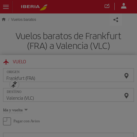
Saltar al contenido principal
Vuelos baratos
Vuelos baratos de Frankfurt
(FRA) a Valencia (VLC)
VUELO
ORIGEN
DESTINO
Seleccione
Ida y vuelta
una
opción
Pagar con Avios