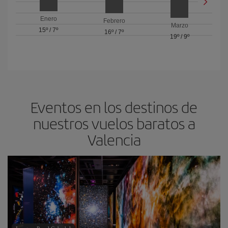
Enero
Febrero
Marzo
15º
/
7º
16º
/
7º
19º
/
9º
Eventos en los destinos de
nuestros vuelos baratos a
Valencia