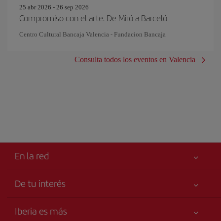
25 abr 2026 - 26 sep 2026
Compromiso con el arte. De Miró a Barceló
Centro Cultural Bancaja Valencia - Fundacion Bancaja
Consulta todos los eventos en Valencia
En la red
De tu interés
Tu seguridad es lo primero
Iberia es más
Accesibilidad