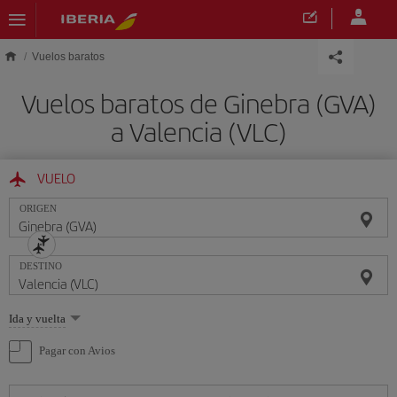
Saltar al contenido principal
Vuelos baratos
Vuelos baratos de Ginebra (GVA)
a Valencia (VLC)
VUELO
ORIGEN
DESTINO
Seleccione
Ida y vuelta
una
opción
Pagar con Avios