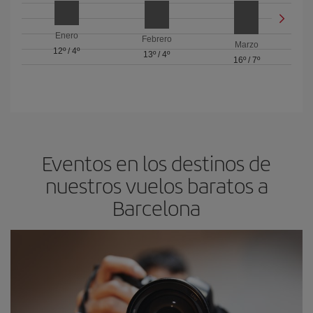
Enero
Febrero
Marzo
12º
/
4º
13º
/
4º
16º
/
7º
Eventos en los destinos de
nuestros vuelos baratos a
Barcelona