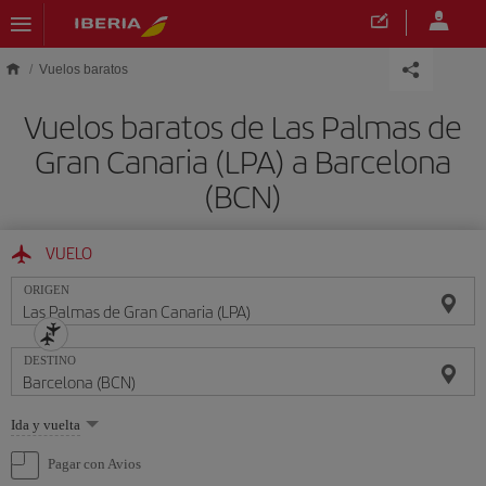
Saltar al contenido principal
Vuelos baratos
Vuelos baratos de Las Palmas de
Gran Canaria (LPA) a Barcelona
(BCN)
VUELO
ORIGEN
DESTINO
Seleccione
Ida y vuelta
una
opción
Pagar con Avios