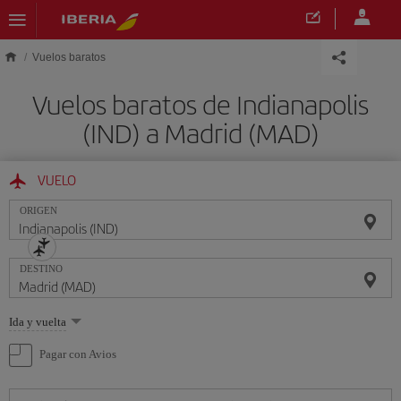
Saltar al contenido principal
Vuelos baratos
Vuelos baratos de Indianapolis
(IND) a Madrid (MAD)
VUELO
ORIGEN
DESTINO
Seleccione
Ida y vuelta
una
opción
Pagar con Avios