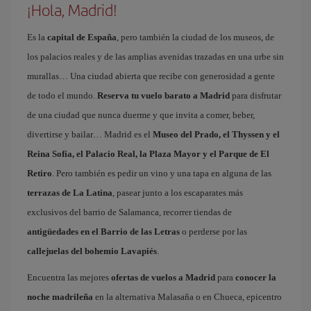
¡Hola, Madrid!
Es la
capital de España
, pero también la ciudad de los museos, de
los palacios reales y de las amplias avenidas trazadas en una urbe sin
murallas… Una ciudad abierta que recibe con generosidad a gente
de todo el mundo.
Reserva tu vuelo barato a Madrid
para disfrutar
de una ciudad que nunca duerme y que invita a comer, beber,
divertirse y bailar… Madrid es el
Museo del Prado, el Thyssen y el
Reina Sofía, el Palacio Real, la Plaza Mayor y el Parque de El
Retiro
. Pero también es pedir un vino y una tapa en alguna de las
terrazas de La Latina
, pasear junto a los escaparates más
exclusivos del barrio de Salamanca, recorrer tiendas de
antigüedades en el Barrio de las Letras
o perderse por las
callejuelas del bohemio Lavapiés
.
Encuentra las mejores
ofertas de vuelos a Madrid
para
conocer la
noche madrileña
en la alternativa Malasaña o en Chueca, epicentro