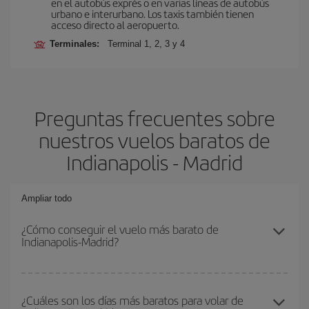
en el autobús exprés o en varias líneas de autobús
urbano e interurbano. Los taxis también tienen
acceso directo al aeropuerto.
Terminales:
Terminal 1, 2, 3 y 4
Preguntas frecuentes sobre
nuestros vuelos baratos de
Indianapolis - Madrid
Ampliar todo
¿Cómo conseguir el vuelo más barato de
Indianapolis-Madrid?
Podrás ahorrar en tu billete de avión de Indianapolis-Madrid-dest y
conseguir el vuelo más barato si evitas temporadas altas,
¿Cuáles son los días más baratos para volar de