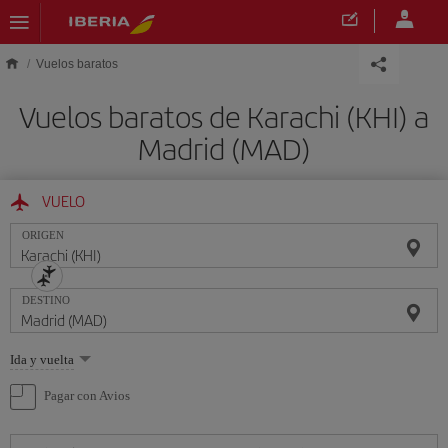
Saltar al contenido principal
Vuelos baratos
Vuelos baratos de Karachi (KHI) a
Madrid (MAD)
VUELO
ORIGEN
DESTINO
Seleccione
Ida y vuelta
una
opción
Pagar con Avios