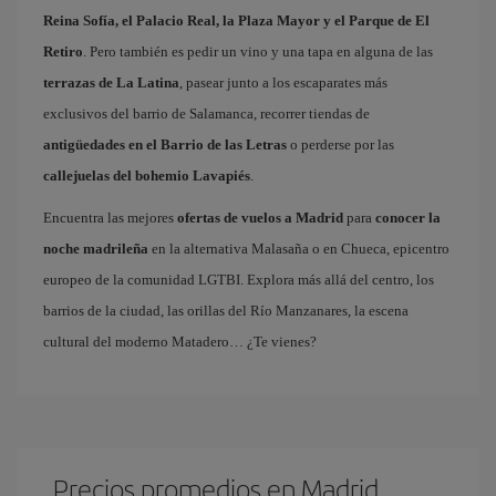
Reina Sofía, el Palacio Real, la Plaza Mayor y el Parque de El
Retiro
. Pero también es pedir un vino y una tapa en alguna de las
terrazas de La Latina
, pasear junto a los escaparates más
exclusivos del barrio de Salamanca, recorrer tiendas de
antigüedades en el Barrio de las Letras
o perderse por las
callejuelas del bohemio Lavapiés
.
Encuentra las mejores
ofertas de vuelos a Madrid
para
conocer la
noche madrileña
en la alternativa Malasaña o en Chueca, epicentro
europeo de la comunidad LGTBI. Explora más allá del centro, los
barrios de la ciudad, las orillas del Río Manzanares, la escena
cultural del moderno Matadero… ¿Te vienes?
Precios promedios en Madrid