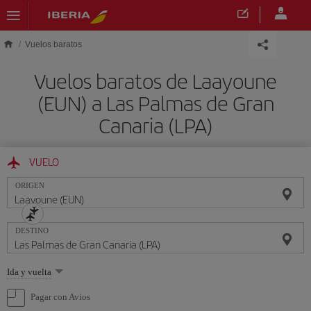
Saltar al contenido principal
Vuelos baratos
Vuelos baratos de Laayoune
(EUN) a Las Palmas de Gran
Canaria (LPA)
VUELO
ORIGEN
DESTINO
Seleccione
Ida y vuelta
una
opción
Pagar con Avios