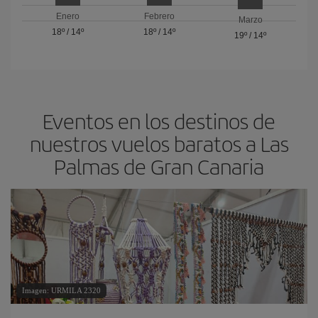
Enero
Febrero
Marzo
18º
/
14º
18º
/
14º
19º
/
14º
Eventos en los destinos de
nuestros vuelos baratos a Las
Palmas de Gran Canaria
Imagen: URMILA 2320