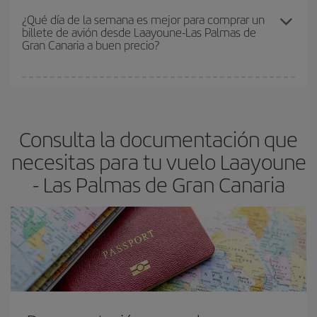
precio según tus necesidades de viaje. La tarifa básica, te
¿Qué día de la semana es mejor para comprar un
billete de avión desde Laayoune-Las Palmas de
asegura el vuelo más barato.
Gran Canaria a buen precio?
Cualquier día de la semana puedes encontrar vuelos baratos. Las
claves para encontrar los mejores precios son
anticiparte y ser
flexible.
Lo normal es que
cuanto antes
reserves tus billetes de
Consulta la documentación que
avión más baratos te saldrán. Además, si buscas los vuelos con
las fechas y los horarios del viaje un poco abiertos, podrás
elegir
necesitas para tu vuelo Laayoune
el precio más barato.
- Las Palmas de Gran Canaria