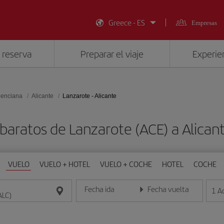
Greece - ES
Empresas
 reserva
Preparar el viaje
Experien
lenciana
Alicante
Lanzarote - Alicante
baratos de Lanzarote (ACE) a Alican
VUELO
VUELO + HOTEL
VUELO + COCHE
HOTEL
COCHE
Fecha ida
Fecha vuelta
1
A
Introduce la fecha en formato día/mes/año
Introduce la fecha en format