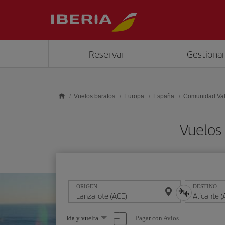
Saltar al contenido principal
Reservar
Gestionar
Vuelos baratos
Europa
España
Comunidad Va
Vuelos 
ORIGEN
DESTINO
Seleccione
Pagar con Avios
Ida y vuelta