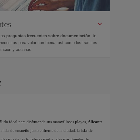
ntes
tras
preguntas frecuentes sobre documentación
: te
cesitas para volar con Iberia, así como los trámites
gración y aduanas.
e
ido ideal para disfrutar de sus maravillosas playas,
Alicante
 isla de ensueño justo enfrente de la ciudad: la
isla de
erdas una de las fortalezas medievales más grandes de