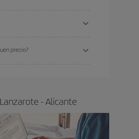
elo y de que las tarifas más baratas (turista)
nzarote-Alicante-dest
.
ra el vuelo más barato.
buen precio?
ser flexible.
Lo normal es que
cuanto antes
 poco abiertos, podrás
elegir el precio más
Lanzarote - Alicante