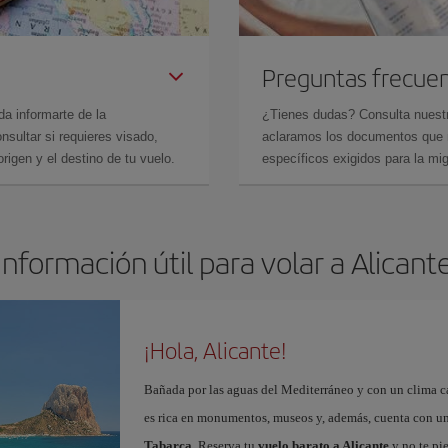
Preguntas frecue
da informarte de la
¿Tienes dudas? Consulta nues
sultar si requieres visado,
aclaramos los documentos que ne
rigen y el destino de tu vuelo.
específicos exigidos para la mi
Información útil para volar a Alicant
¡Hola, Alicante!
Bañada por las aguas del Mediterráneo y con un clima cál
es rica en monumentos, museos y, además, cuenta con una
Tabarca
. Reserva tu
vuelo barato a Alicante
y no te pi