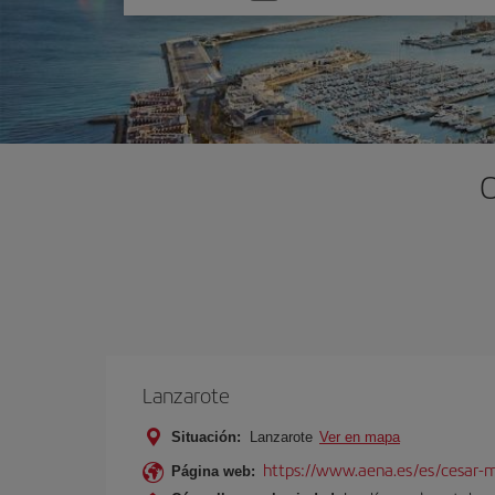
una
opción
O
Lanzarote
Situación:
Lanzarote
Ver en mapa
https://www.aena.es/es/cesar-m
Página web: