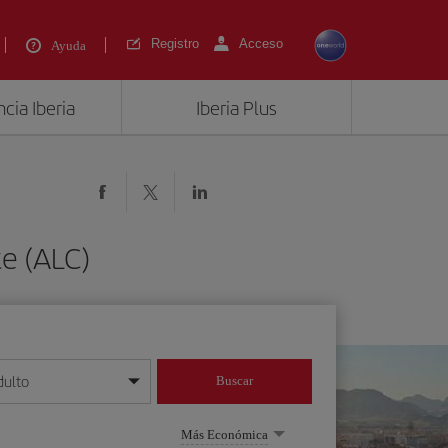
Registro
Acceso
Ayuda
cia Iberia
Iberia Plus
te (ALC)
dulto
Buscar
o día/mes/año
Más Económica