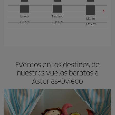
Enero
Febrero
Marzo
11º
/
3º
11º
/
3º
14º
/
4º
Eventos en los destinos de
nuestros vuelos baratos a
Asturias-Oviedo