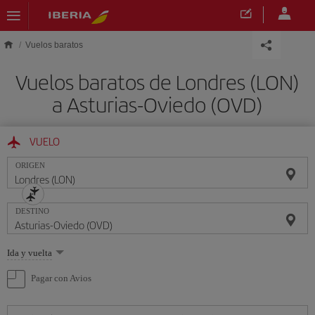
Saltar al contenido principal
Vuelos baratos
Vuelos baratos de Londres (LON)
a Asturias-Oviedo (OVD)
VUELO
ORIGEN
DESTINO
Seleccione
Ida y vuelta
una
opción
Pagar con Avios