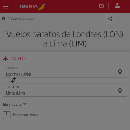
Saltar al contenido principal
Vuelos baratos
Vuelos baratos de Londres (LON)
a Lima (LIM)
VUELO
ORIGEN
DESTINO
Seleccione
Ida y vuelta
una
opción
Pagar con Avios