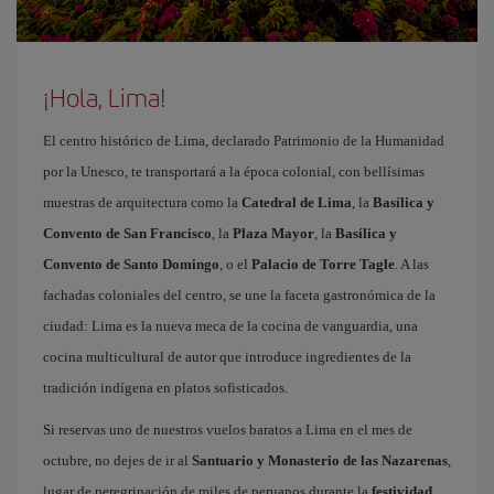
¡Hola, Lima!
El centro histórico de Lima, declarado Patrimonio de la Humanidad
por la Unesco, te transportará a la época colonial, con bellísimas
muestras de arquitectura como la
Catedral de Lima
, la
Basílica y
Convento de San Francisco
, la
Plaza Mayor
, la
Basílica y
Convento de Santo Domingo
, o el
Palacio de Torre Tagle
. A las
fachadas coloniales del centro, se une la faceta gastronómica de la
ciudad: Lima es la nueva meca de la cocina de vanguardia, una
cocina multicultural de autor que introduce ingredientes de la
tradición indígena en platos sofisticados.
Si reservas uno de nuestros vuelos baratos a Lima en el mes de
octubre, no dejes de ir al
Santuario y Monasterio de las Nazarenas
,
lugar de peregrinación de miles de peruanos durante la
festividad