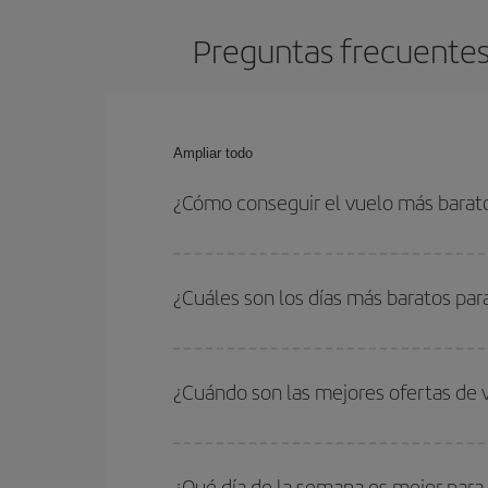
Preguntas frecuentes 
Ampliar todo
¿Cómo conseguir el vuelo más barato
Podrás ahorrar en tu billete de avión de Londres-
con las fechas y horarios de ida y vuelta.
¿Cuáles son los días más baratos par
Para saber qué días te saldrá más económico vol
quieres ir y en qué fechas habías pensado viajar
¿Cuándo son las mejores ofertas de 
para que puedas encontrar la mejor oferta. Ademá
más en el precio de tu billete.
Puedes conseguir los vuelos más baratos viajan
periodos de vacaciones escolares son temporada
¿Qué día de la semana es mejor para 