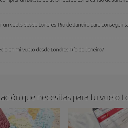
os baratos. Las claves para encontrar los mejores precios son
anticiparte y 
drán. Además, si buscas los vuelos con las fechas y los horarios del viaje un
 un vuelo desde Londres-Río de Janeiro para conseguir l
s encontrarás. Los precios dependen de las plazas que queden libres en el vu
 comprar con antelación es
fundamental
para conseguir
vuelos baratos a Lo
ecio en mi vuelo desde Londres-Río de Janeiro?
arte el mejor precio según tus necesidades de viaje. La tarifa básica, te asegu
ción que necesitas para tu vuelo Lo