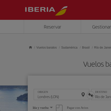
Saltar al contenido principal
Reservar
Gestionar
Vuelos baratos
Sudamérica
Brasil
Río de Jane
Vuelos ba
ORIGEN
DESTINO
Seleccione
Pagar con Avios
Ida y vuelta