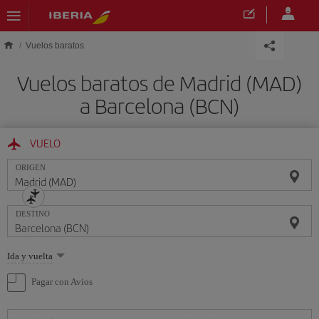
Saltar al contenido principal
Vuelos baratos
Vuelos baratos de Madrid (MAD)
a Barcelona (BCN)
VUELO
ORIGEN
DESTINO
Seleccione
Ida y vuelta
una
opción
Pagar con Avios