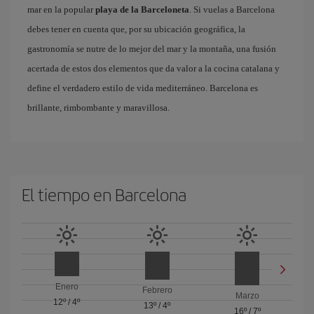
mar en la popular
playa de la Barceloneta
. Si vuelas a Barcelona
debes tener en cuenta que, por su ubicación geográfica, la
gastronomía se nutre de lo mejor del mar y la montaña, una fusión
acertada de estos dos elementos que da valor a la cocina catalana y
define el verdadero estilo de vida mediterráneo. Barcelona es
brillante, rimbombante y maravillosa.
El tiempo en Barcelona
Enero
Febrero
Marzo
12º
/
4º
13º
/
4º
16º
/
7º