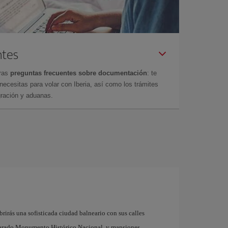
ntes
tras
preguntas frecuentes sobre documentación
: te
cesitas para volar con Iberia, así como los trámites
gración y aduanas.
rirás una sofisticada ciudad balneario con sus calles
larado Monumento Histórico Nacional, y mansiones