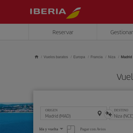
Saltar al contenido principal
Reservar
Gestionar
Vuelos baratos
Europa
Francia
Niza
Madrid 
Vuel
ORIGEN
DESTINO
Seleccione
Pagar con Avios
Ida y vuelta