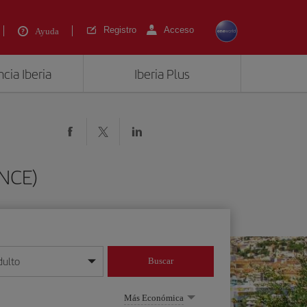
Registro
Acceso
Ayuda
cia Iberia
Iberia Plus
(NCE)
dulto
Buscar
o día/mes/año
Más Económica