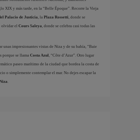
glo XIX y más tarde, en la “Belle Époque”. Recorre la Vieja
el Palacio de Justicia
, la
Plaza Rossetti
, donde se
n olvidar el
Cours Saleya
, donde se celebra casi todas las
r unas impresionantes vistas de Niza y de su bahía, “Baie
ás porque se llama
Costa Azul
, “Côte d’Azur”. Otro lugar
emático paseo marítimo de la ciudad que bordea la costa de
cicio o simplemente contemplar el mar. No dejes escapar la
 Niza
.