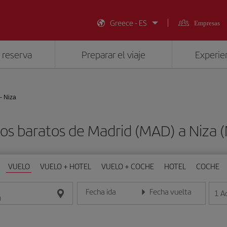
Greece - ES
Empresas
 reserva
Preparar el viaje
Experien
- Niza
os baratos de Madrid (MAD) a Niza 
VUELO
VUELO + HOTEL
VUELO + COCHE
HOTEL
COCHE
Fecha ida
Fecha vuelta
1
A
Introduce la fecha en formato día/mes/año
Introduce la fecha en format