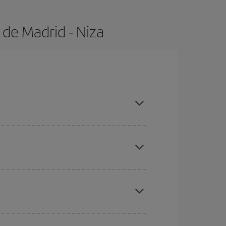
 de Madrid - Niza
con antelación y puedes ser flexible con las
ratos
. Dinos desde dónde vuelas, a dónde
ra días cercanos
, tanto de ida como de vuelta,
gunos
horarios
puede que te hagan ahorrar aún
eral las Navidades, la Semana Santa y los