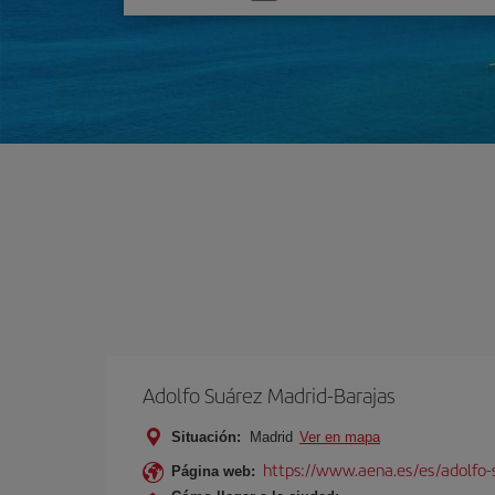
una
opción
Adolfo Suárez Madrid-Barajas
Situación:
Madrid
Ver en mapa
https://www.aena.es/es/adolfo-
Página web: