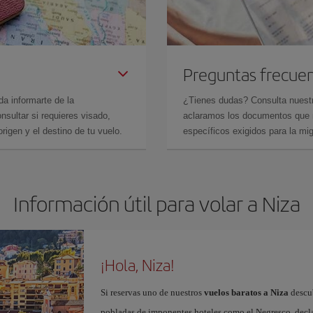
Preguntas frecue
da informarte de la
¿Tienes dudas? Consulta nues
sultar si requieres visado,
aclaramos los documentos que ne
rigen y el destino de tu vuelo.
específicos exigidos para la mi
Información útil para volar a Niza
¡Hola, Niza!
Si reservas uno de nuestros
vuelos baratos a Niza
descub
pobladas de imponentes hoteles como el Negresco, dec