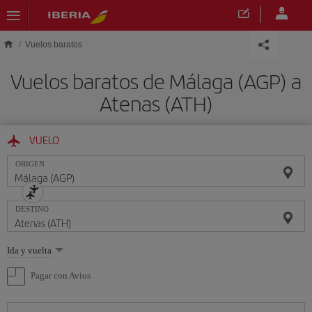
Saltar al contenido principal
Vuelos baratos
Vuelos baratos de Málaga (AGP) a
Atenas (ATH)
VUELO
ORIGEN
DESTINO
Seleccione
Ida y vuelta
una
opción
Pagar con Avios