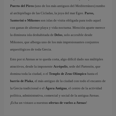
Puerto del Pireo
(uno de los más antiguos del Mediterráneo) rumbo
al archipiélago de las Cícladas, la joya del mar Egeo.
Paros,
Santorini o Míkonos
son islas de visita obligada para todo aquel
con ganas de alternar playa y vida nocturna. Mención aparte merece
la diminuta isla deshabitada de
Delos
, solo accesible desde
Mikonos, que alberga uno de los más impresionantes conjuntos
arqueológicos de toda Grecia.
Esto por si Atenas se te queda corta, algo difícil dado sus múltiples
atractivos, desde la imponente
Acrópolis
, sede del Partenón, que
domina toda la ciudad, o el
Templo de Zeus Olímpico
hasta el
barrio de Plaka
, el más antiguo de la ciudad con todo el encanto de
la Grecia tradicional o el
Ágora Antigua
, el centro de la actividad
política, administrativa, comercial y social de la antigua Atenas.
¡Echa un vistazo a nuestras
ofertas de vuelos a Atenas
!