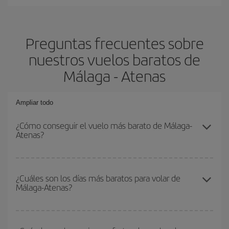
Preguntas frecuentes sobre
nuestros vuelos baratos de
Málaga - Atenas
Ampliar todo
¿Cómo conseguir el vuelo más barato de Málaga-
Atenas?
Podrás ahorrar en tu billete de avión de Málaga-Atenas-dest y
conseguir el vuelo más barato si evitas temporadas altas,
¿Cuáles son los días más baratos para volar de
Málaga-Atenas?
compras con antelación y puedes ser flexible con las fechas y
horarios de ida y vuelta.
Para saber qué días te saldrá más económico volar, solo tienes
que empezar una consulta en nuestro
buscador de vuelos