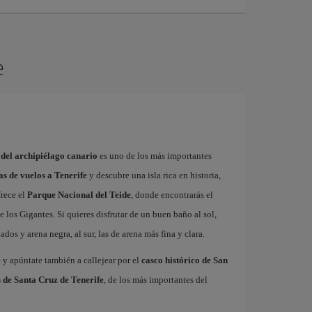
e
 del archipiélago canario
es uno de los más importantes
as de vuelos a Tenerife
y descubre una isla rica en historia,
frece el
Parque Nacional del Teide
, donde encontrarás el
 los Gigantes. Si quieres disfrutar de un buen baño al sol,
dos y arena negra, al sur, las de arena más fina y clara.
e
y apúntate también a callejear por el
casco histórico de San
 de Santa Cruz de Tenerife
, de los más importantes del