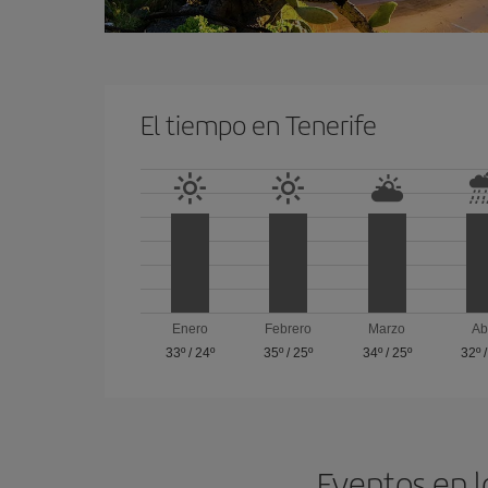
El tiempo en Tenerife
Enero
Febrero
Marzo
Ab
33º
/
24º
35º
/
25º
34º
/
25º
32º
Eventos en l