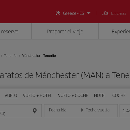
Greece - ES
Empresas
 reserva
Preparar el viaje
Experien
Tenerife
Mánchester - Tenerife
aratos de Mánchester (MAN) a Tener
VUELO
VUELO + HOTEL
VUELO + COCHE
HOTEL
COCHE
Fecha ida
Fecha vuelta
1
A
Introduce la fecha en formato día/mes/año
Introduce la fecha en format