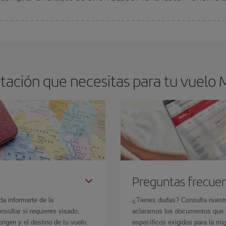
os baratos. Las claves para encontrar los mejores precios son
anticiparte y 
drán. Además, si buscas los vuelos con las fechas y los horarios del viaje un
ación que necesitas para tu vuelo 
Preguntas frecue
da informarte de la
¿Tienes dudas? Consulta nues
sultar si requieres visado,
aclaramos los documentos que ne
rigen y el destino de tu vuelo.
específicos exigidos para la mi