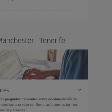
ser flexible.
Lo normal es que
cuanto antes
 poco abiertos, podrás
elegir el precio más
Mánchester - Tenerife
ntes
tras
preguntas frecuentes sobre documentación
: te
cesitas para volar con Iberia, así como los trámites
gración y aduanas.