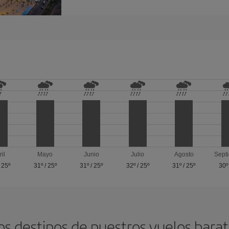
ril
Mayo
Junio
Julio
Agosto
Sept
/
25º
31º
/
25º
31º
/
25º
32º
/
25º
31º
/
25º
30º
os destinos de nuestros vuelos barat