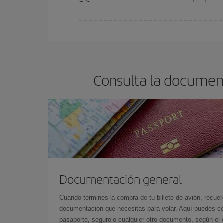
Cualquier día de la semana puedes encontrar vuel
reserves tus billetes de avión más baratos te sal
barato.
Consulta la document
Documentación general
Cuando termines la compra de tu billete de avión, recuer
documentación que necesitas para volar. Aquí puedes con
pasaporte, seguro o cualquier otro documento, según el o