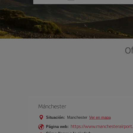
una
opción
Of
Mánchester
Situación:
Manchester
Ver en mapa
https://www.manchesterairport.
Página web: