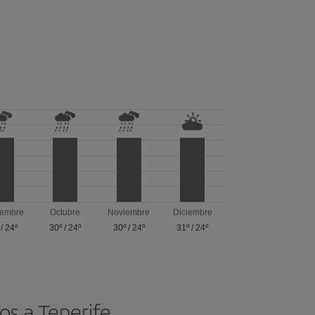
iembre
Octubre
Noviembre
Diciembre
/
24º
30º
/
24º
30º
/
24º
31º
/
24º
os a Tenerife