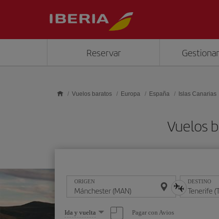
Saltar al contenido principal
Reservar
Gestionar
Vuelos baratos
Europa
España
Islas Canarias
Vuelos b
ORIGEN
DESTINO
Seleccione
Pagar con Avios
Ida y vuelta