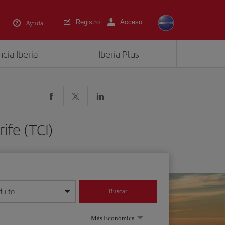
Registro
Acceso
Ayuda
cia Iberia
Iberia Plus
ife (TCI)
dulto
Buscar
o día/mes/año
Más Económica