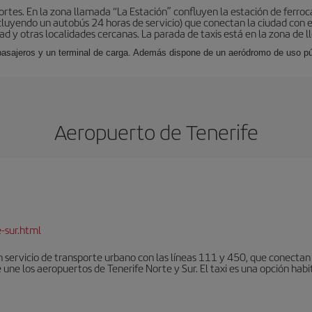
tes. En la zona llamada “La Estación” confluyen la estación de ferrocar
luyendo un autobús 24 horas de servicio) que conectan la ciudad con el
ad y otras localidades cercanas. La parada de taxis está en la zona de l
 pasajeros y un terminal de carga. Además dispone de un aeródromo de uso púb
Aeropuerto de Tenerife
-sur.html
 servicio de transporte urbano con las líneas 111 y 450, que conectan e
une los aeropuertos de Tenerife Norte y Sur. El taxi es una opción habi