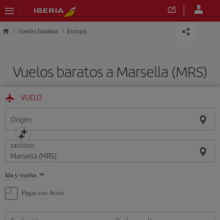
Saltar al contenido principal
Vuelos baratos
Europa
Vuelos baratos a Marsella (MRS)
VUELO
Origen
DESTINO
Seleccione
Ida y vuelta
una
opción
Pagar con Avios