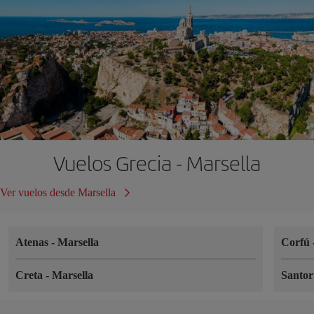
Vuelos Grecia - Marsella
Ver vuelos desde Marsella
Atenas
-
Marsella
Corfú
Creta
-
Marsella
Santor