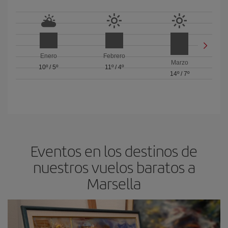
Enero
Febrero
Marzo
10º
/
5º
11º
/
4º
14º
/
7º
Eventos en los destinos de
nuestros vuelos baratos a
Marsella