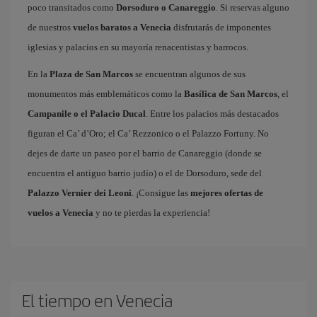
poco transitados como
Dorsoduro o Canareggio
. Si reservas alguno
de nuestros
vuelos baratos a Venecia
disfrutarás de imponentes
iglesias y palacios en su mayoría renacentistas y barrocos.
En la
Plaza de San Marcos
se encuentran algunos de sus
monumentos más emblemáticos como la
Basílica de San Marcos
, el
Campanile o el Palacio Ducal
. Entre los palacios más destacados
figuran el Ca’ d’Oro; el Ca’ Rezzonico o el Palazzo Fortuny. No
dejes de darte un paseo por el barrio de Canareggio (donde se
encuentra el antiguo barrio judío) o el de Dorsoduro, sede del
Palazzo Vernier dei Leoni
. ¡Consigue las
mejores ofertas de
vuelos a Venecia
y no te pierdas la experiencia!
El tiempo en Venecia