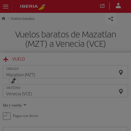
Saltar al contenido principal
Vuelos baratos
Vuelos baratos de Mazatlan
(MZT) a Venecia (VCE)
VUELO
ORIGEN
DESTINO
Seleccione
Ida y vuelta
una
opción
Pagar con Avios