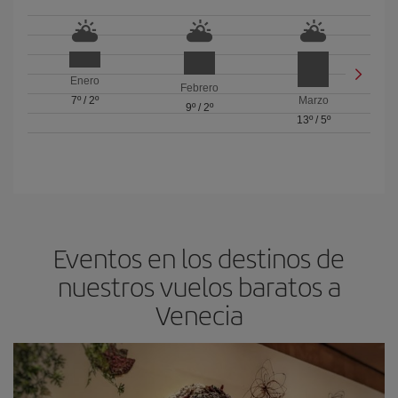
Enero
Febrero
7º
/
2º
Marzo
9º
/
2º
13º
/
5º
Eventos en los destinos de
nuestros vuelos baratos a
Venecia