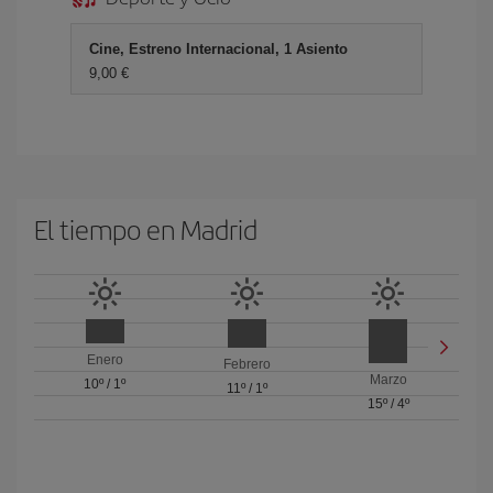
Cine, Estreno Internacional, 1 Asiento
9,00 €
El tiempo en Madrid
Enero
Febrero
Marzo
10º
/
1º
11º
/
1º
15º
/
4º