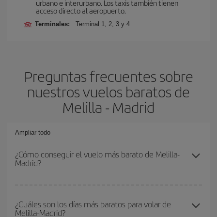
urbano e interurbano. Los taxis también tienen
acceso directo al aeropuerto.
Terminales:
Terminal 1, 2, 3 y 4
Preguntas frecuentes sobre
nuestros vuelos baratos de
Melilla - Madrid
Ampliar todo
¿Cómo conseguir el vuelo más barato de Melilla-
Madrid?
Podrás ahorrar en tu billete de avión de Melilla-Madrid-dest y
conseguir el vuelo más barato si evitas temporadas altas,
¿Cuáles son los días más baratos para volar de
Melilla-Madrid?
compras con antelación y puedes ser flexible con las fechas y