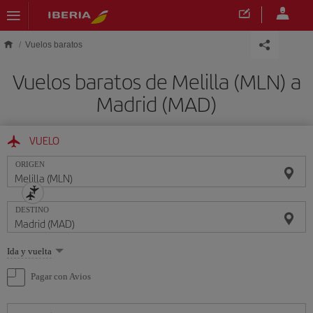
Saltar al contenido principal
Vuelos baratos
Vuelos baratos de Melilla (MLN) a
Madrid (MAD)
VUELO
ORIGEN
DESTINO
Seleccione
Ida y vuelta
una
opción
Pagar con Avios