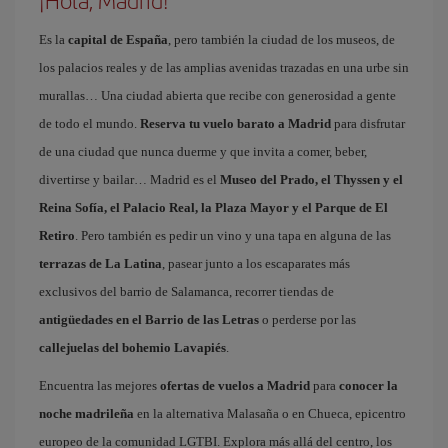
¡Hola, Madrid!
Es la
capital de España
, pero también la ciudad de los museos, de
los palacios reales y de las amplias avenidas trazadas en una urbe sin
murallas… Una ciudad abierta que recibe con generosidad a gente
de todo el mundo.
Reserva tu vuelo barato a Madrid
para disfrutar
de una ciudad que nunca duerme y que invita a comer, beber,
divertirse y bailar… Madrid es el
Museo del Prado, el Thyssen y el
Reina Sofía, el Palacio Real, la Plaza Mayor y el Parque de El
Retiro
. Pero también es pedir un vino y una tapa en alguna de las
terrazas de La Latina
, pasear junto a los escaparates más
exclusivos del barrio de Salamanca, recorrer tiendas de
antigüedades en el Barrio de las Letras
o perderse por las
callejuelas del bohemio Lavapiés
.
Encuentra las mejores
ofertas de vuelos a Madrid
para
conocer la
noche madrileña
en la alternativa Malasaña o en Chueca, epicentro
europeo de la comunidad LGTBI. Explora más allá del centro, los