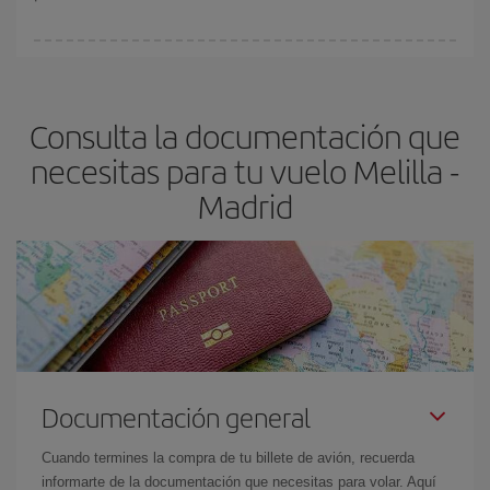
Cualquier día de la semana puedes encontrar vuelos baratos. Las
claves para encontrar los mejores precios son
anticiparte y ser
flexible.
Lo normal es que
cuanto antes
reserves tus billetes de
Consulta la documentación que
avión más baratos te saldrán. Además, si buscas los vuelos con
las fechas y los horarios del viaje un poco abiertos, podrás
elegir
necesitas para tu vuelo Melilla -
el precio más barato.
Madrid
Documentación general
Cuando termines la compra de tu billete de avión, recuerda
informarte de la documentación que necesitas para volar. Aquí