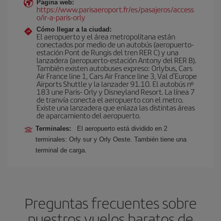
Página web:
https://www.parisaeroport.fr/es/pasajeros/access
o/ir-a-paris-orly
Cómo llegar a la ciudad:
El aeropuerto y el área metropolitana están
conectados por medio de un autobús (aeropuerto-
estación Pont de Rungis del tren RER C) y una
lanzadera (aeropuerto-estación Antony del RER B).
También existen autobuses expreso: Orlybus, Cars
Air France line 1, Cars Air France line 3, Val d'Europe
Airports Shuttle y la lanzader 91.10. El autobús nº
183 une Paris- Orly y Disneyland Resort. La línea 7
de tranvía conecta el aeropuerto con el metro.
Existe una lanzadera que enlaza las distintas áreas
de aparcamiento del aeropuerto.
Terminales:
El aeropuerto está dividido en 2
terminales: Orly sur y Orly Oeste. También tiene una
terminal de carga.
Preguntas frecuentes sobre
nuestros vuelos baratos de