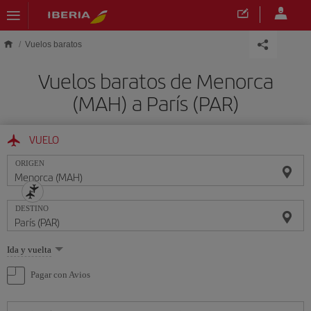
Saltar al contenido principal
Vuelos baratos
Vuelos baratos de Menorca
(MAH) a París (PAR)
VUELO
ORIGEN
DESTINO
Seleccione
Ida y vuelta
una
opción
Pagar con Avios