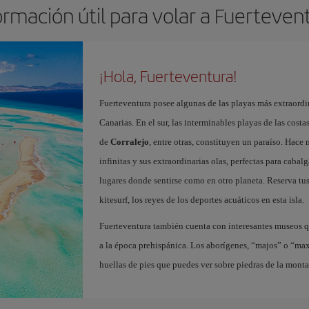
ormación útil para volar a Fuerteven
¡Hola, Fuerteventura!
Fuerteventura posee algunas de las playas más extraordin
Canarias. En el sur, las interminables playas de las cost
de
Corralejo
, entre otras, constituyen un paraíso. Hace
infinitas y sus extraordinarias olas, perfectas para cabal
lugares donde sentirse como en otro planeta. Reserva tu
kitesurf, los reyes de los deportes acuáticos en esta isla.
Fuerteventura también cuenta con interesantes museos q
a la época prehispánica. Los aborígenes, “majos” o “ma
huellas de pies que puedes ver sobre piedras de la mont