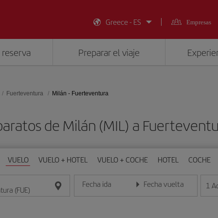
Greece - ES
Empresas
 reserva
Preparar el viaje
Experien
Fuerteventura
Milán - Fuerteventura
baratos de Milán (MIL) a Fuerteventu
VUELO
VUELO + HOTEL
VUELO + COCHE
HOTEL
COCHE
Fecha ida
Fecha vuelta
1
A
Introduce la fecha en formato día/mes/año
Introduce la fecha en format