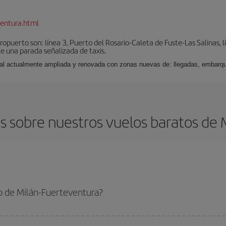
entura.html
puerto son: línea 3, Puerto del Rosario-Caleta de Fuste-Las Salinas, l
e una parada señalizada de taxis.
nal actualmente ampliada y renovada con zonas nuevas de: llegadas, embarqu
 sobre nuestros vuelos baratos de 
o de Milán-Fuerteventura?
erteventura-dest y conseguir el vuelo más barato si evitas temporadas altas, 