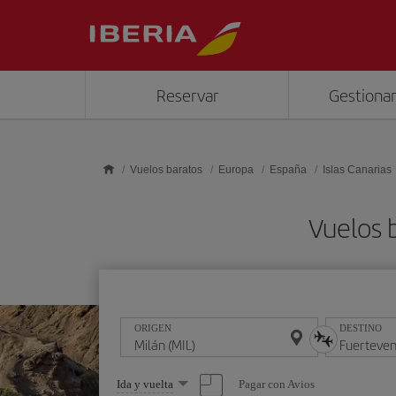
Saltar al contenido principal
Reservar
Gestionar
Vuelos baratos
Europa
España
Islas Canarias
Vuelos 
ORIGEN
DESTINO
Seleccione
Pagar con Avios
Ida y vuelta