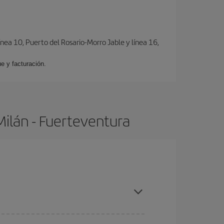
ínea 10, Puerto del Rosario-Morro Jable y línea 16,
e y facturación.
Milán - Fuerteventura
compras con antelación y puedes ser flexible con