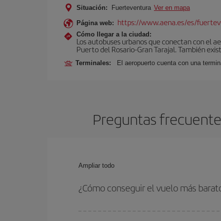
Situación:
Fuerteventura
Ver en mapa
https://www.aena.es/es/fuertev
Página web:
Cómo llegar a la ciudad:
Los autobuses urbanos que conectan con el aero
Puerto del Rosario-Gran Tarajal. También exist
Terminales:
El aeropuerto cuenta con una termi
Preguntas frecuentes
Ampliar todo
¿Cómo conseguir el vuelo más barat
Podrás ahorrar en tu billete de avión de Milán-Fu