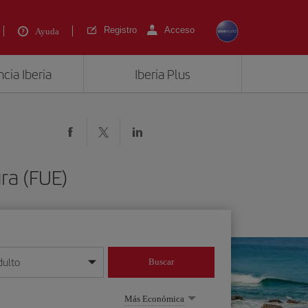
Registro
Acceso
Ayuda
cia Iberia
Iberia Plus
ra (FUE)
dulto
Buscar
o día/mes/año
Más Económica