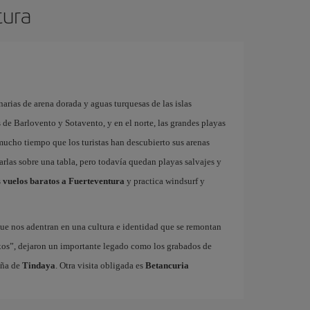
tura
arias de arena dorada y aguas turquesas de las islas
as de Barlovento y Sotavento, y en el norte, las grandes playas
 mucho tiempo que los turistas han descubierto sus arenas
garlas sobre una tabla, pero todavía quedan playas salvajes y
s
vuelos baratos a Fuerteventura
y practica windsurf y
ue nos adentran en una cultura e identidad que se remontan
xos”, dejaron un importante legado como los grabados de
aña de
Tindaya
. Otra visita obligada es
Betancuria