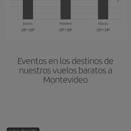
Enero
Febrero
Marzo
26º
/
20º
25º
/
20º
23º
/
19º
Eventos en los destinos de
nuestros vuelos baratos a
Montevideo
Imagen: Master1305