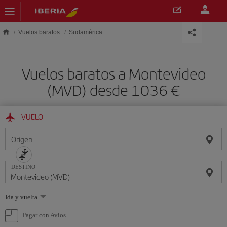
Saltar al contenido principal
Vuelos baratos
Sudamérica
Vuelos baratos a Montevideo
(MVD) desde 1036 €
VUELO
Origen
DESTINO
Seleccione
Ida y vuelta
una
opción
Pagar con Avios