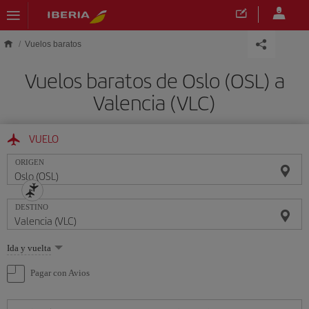
Saltar al contenido principal
Vuelos baratos
Vuelos baratos de Oslo (OSL) a
Valencia (VLC)
VUELO
ORIGEN
DESTINO
Seleccione
Ida y vuelta
una
opción
Pagar con Avios