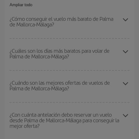
Ampliar todo
¿Cómo conseguir el vuelo más barato de Palma
de Mallorca-Málaga?
Podrás ahorrar en tu billete de avión de Palma de Mallorca-
Málaga-dest y conseguir el vuelo más barato si evitas temporadas
¿Cuáles son los días más baratos para volar de
Palma de Mallorca-Málaga?
altas, compras con antelación y puedes ser flexible con las
fechas y horarios de ida y vuelta.
Para saber qué días te saldrá más económico volar, solo tienes
que empezar una consulta en nuestro
buscador de vuelos
¿Cuándo son las mejores ofertas de vuelos de
Palma de Mallorca-Málaga?
baratos
. Dinos desde dónde vuelas, a dónde quieres ir y en qué
fechas habías pensado viajar. Te mostraremos los vuelos más
baratos, no solo
para tu consulta, sino para días cercanos
,
Puedes conseguir los vuelos más baratos viajando
fuera de las
tanto de ida como de vuelta, para que puedas encontrar la mejor
temporadas altas
. Aunque depende de tu destino, por lo general
¿Con cuánta antelación debo reservar un vuelo
oferta. Además, busca en las diferentes opciones de vuelo que te
desde Palma de Mallorca-Málaga para conseguir la
las Navidades, la Semana Santa y los periodos de vacaciones
ofrecemos cada día: algunos
horarios
puede que te hagan ahorrar
mejor oferta?
escolares son temporada alta. Además, sobre todo si estás
aún más en el precio de tu billete.
pensando en una escapada de fin de semana,
cuanto antes