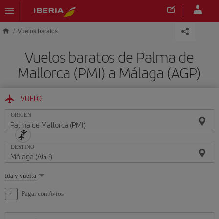
Saltar al contenido principal
Vuelos baratos
Vuelos baratos de Palma de
Mallorca (PMI) a Málaga (AGP)
VUELO
ORIGEN
DESTINO
Seleccione
Ida y vuelta
una
opción
Pagar con Avios