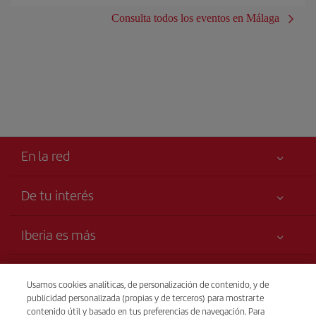
Consulta todos los eventos en Málaga
En la red
De tu interés
Tu seguridad es lo primero
Iberia es más
Accesibilidad
Noticias y Novedades
Compromiso de servicio
Transparencia
Grupo Iberia
Usamos cookies analíticas, de personalización de contenido, y de
Publicidad
publicidad personalizada (propias y de terceros) para mostrarte
Información Legal
Accionistas e Inversores
Sostenibilidad
Venta telefónica
contenido útil y basado en tus preferencias de navegación. Para