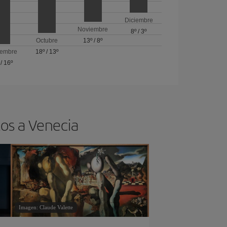
Diciembre
Noviembre
8º
/
3º
Octubre
13º
/
8º
iembre
18º
/
13º
/
16º
tos a Venecia
Imagen: Claude Valette