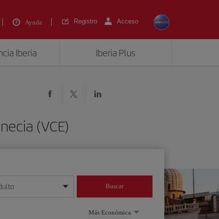
Registro
Acceso
Ayuda
cia Iberia
Iberia Plus
enecia (VCE)
dulto
Buscar
o día/mes/año
Más Económica