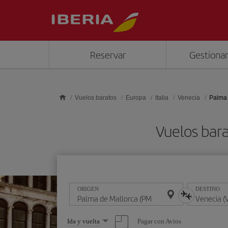
Saltar al contenido principal
Reservar
Gestionar
Vuelos baratos
Europa
Italia
Venecia
Palma 
Vuelos bara
ORIGEN
DESTINO
Seleccione
Pagar con Avios
Ida y vuelta