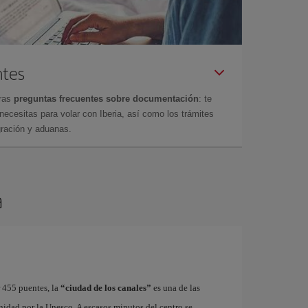
ntes
tras
preguntas frecuentes sobre documentación
: te
cesitas para volar con Iberia, así como los trámites
gración y aduanas.
a
r 455 puentes, la
“ciudad de los canales”
es una de las
idad por la Unesco. A escasos minutos del centro se