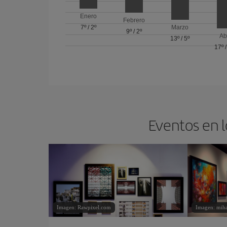
Enero
Febrero
7º
/
2º
Marzo
9º
/
2º
Ab
13º
/
5º
17º
Eventos en l
Imagen: Rawpixel.com
Imagen: miha