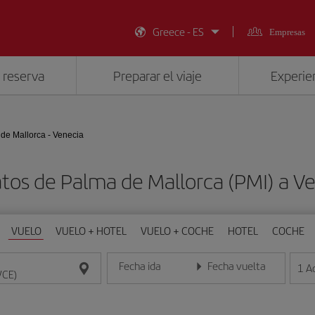
Greece - ES
Empresas
 reserva
Preparar el viaje
Experien
de Mallorca - Venecia
tos de Palma de Mallorca (PMI) a V
VUELO
VUELO + HOTEL
VUELO + COCHE
HOTEL
COCHE
Fecha ida
Fecha vuelta
1
A
Introduce la fecha en formato día/mes/año
Introduce la fecha en format