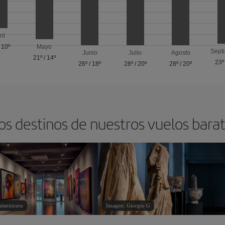
ril
/
10º
Mayo
Sept
Junio
Julio
Agosto
21º
/
14º
23º
26º
/
18º
28º
/
20º
28º
/
20º
os destinos de nuestros vuelos bara
itarniceru
Imagen: Giorgio G