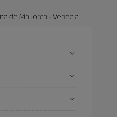
ma de Mallorca - Venecia
 altas, compras con antelación y puedes ser
ratos
. Dinos desde dónde vuelas, a dónde
ra días cercanos
, tanto de ida como de vuelta,
gunos
horarios
puede que te hagan ahorrar aún
eral las Navidades, la Semana Santa y los