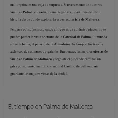
mallorquina es una caja de sorpresas. Si reservas uno de nuestros
vuelos a
Palma
, encontrarás una hermosa ciudad llena de arte e
historia desde donde explorar la espectacular
isla de Mallorca
.
Perderse por su hermoso casco antiguo es un auténtico placer: no te
puedes perder la vista nocturna de la
Catedral de Palma
, iluminada
sobre la bahía, el palacio de la
Almudaina
, la
Lonja
o los tesoros
artísticos de sus museos y galerías. Encuentras las mejores
ofertas de
vuelos a Palma de Mallorca
y regálate el placer de caminar sin
prisa por su paseo marítimo y subir al Castillo de Bellver para
guardarte las mejores vistas de la ciudad.
El tiempo en Palma de Mallorca