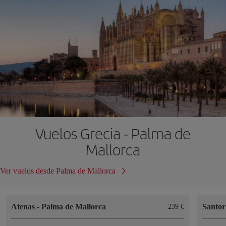
Vuelos Grecia - Palma de
Mallorca
Ver vuelos desde Palma de Mallorca
Atenas
-
Palma de Mallorca
Santor
239 €