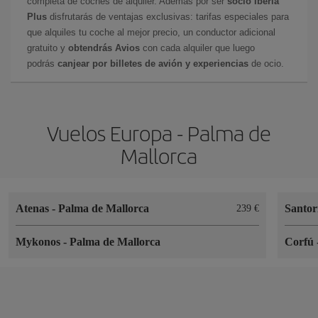
completa de coches de alquiler. Además por ser
socio Iberia
Plus
disfrutarás de ventajas exclusivas: tarifas especiales para
que alquiles tu coche al mejor precio, un conductor adicional
gratuito y
obtendrás Avios
con cada alquiler que luego
podrás
canjear por billetes de avión y experiencias
de ocio.
Vuelos Europa - Palma de
Mallorca
Atenas
-
Palma de Mallorca
Santor
239 €
Mykonos
-
Palma de Mallorca
Corfú