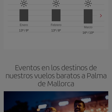
Enero
Febrero
Marzo
13º
/
9º
13º
/
8º
16º
/
10º
Eventos en los destinos de
nuestros vuelos baratos a Palma
de Mallorca