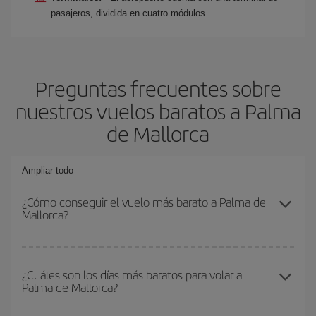
pasajeros, dividida en cuatro módulos.
Preguntas frecuentes sobre
nuestros vuelos baratos a Palma
de Mallorca
Ampliar todo
¿Cómo conseguir el vuelo más barato a Palma de
Mallorca?
Podrás ahorrar en tu billete de avión y conseguir el vuelo más
barato si evitas temporadas altas, compras con antelación y
¿Cuáles son los días más baratos para volar a
Palma de Mallorca?
puedes ser flexible con las fechas y horarios de ida y vuelta.
Además, si no tienes decidido un destino concreto para tu viaje,
mira nuestras ofertas y déjate inspirar: seguro que encuentras el