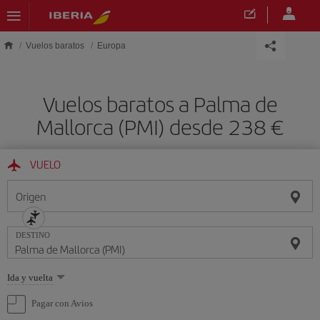
Saltar al contenido principal
Vuelos baratos
Europa
Vuelos baratos a Palma de
Mallorca (PMI) desde 238 €
VUELO
Origen
DESTINO
Seleccione
Ida y vuelta
una
opción
Pagar con Avios