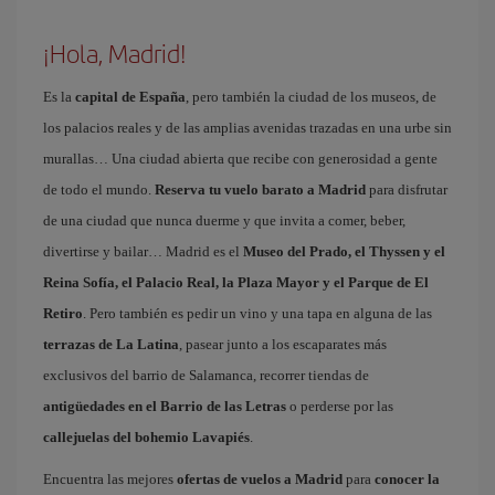
¡Hola, Madrid!
Es la
capital de España
, pero también la ciudad de los museos, de
los palacios reales y de las amplias avenidas trazadas en una urbe sin
murallas… Una ciudad abierta que recibe con generosidad a gente
de todo el mundo.
Reserva tu vuelo barato a Madrid
para disfrutar
de una ciudad que nunca duerme y que invita a comer, beber,
divertirse y bailar… Madrid es el
Museo del Prado, el Thyssen y el
Reina Sofía, el Palacio Real, la Plaza Mayor y el Parque de El
Retiro
. Pero también es pedir un vino y una tapa en alguna de las
terrazas de La Latina
, pasear junto a los escaparates más
exclusivos del barrio de Salamanca, recorrer tiendas de
antigüedades en el Barrio de las Letras
o perderse por las
callejuelas del bohemio Lavapiés
.
Encuentra las mejores
ofertas de vuelos a Madrid
para
conocer la