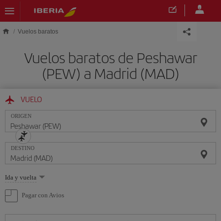
Saltar al contenido principal
Vuelos baratos
Vuelos baratos de Peshawar
(PEW) a Madrid (MAD)
VUELO
ORIGEN
DESTINO
Seleccione
Ida y vuelta
una
opción
Pagar con Avios