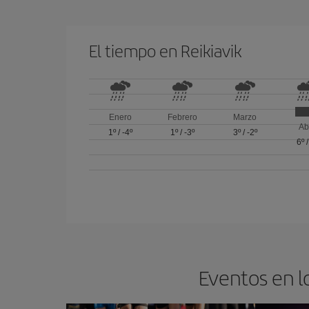
El tiempo en Reikiavik
Enero
Febrero
Marzo
Ab
1º
/
-4º
1º
/
-3º
3º
/
-2º
6º
Eventos en l