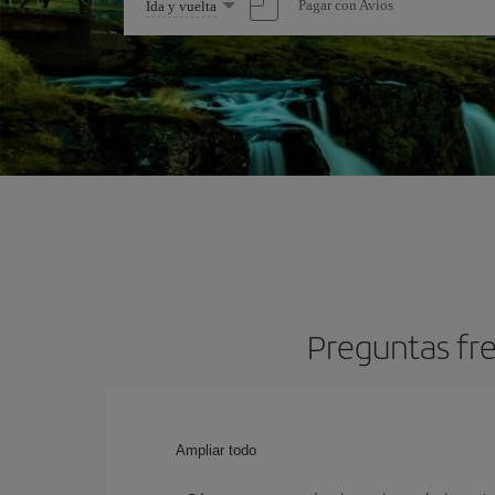
Seleccione
Pagar con Avios
Ida y vuelta
una
opción
Preguntas fre
Ampliar todo