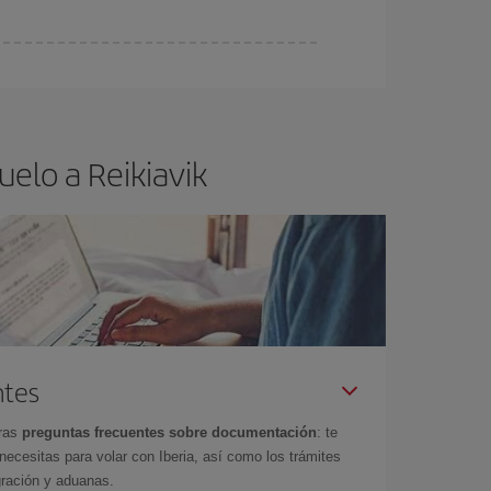
ra el vuelo más barato.
elo a Reikiavik
ntes
tras
preguntas frecuentes sobre documentación
: te
cesitas para volar con Iberia, así como los trámites
gración y aduanas.