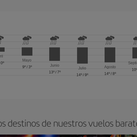
ril
Mayo
/
0º
Sept
Junio
9º
/
3º
Agosto
Julio
10
13º
/
7º
14º
/
8º
14º
/
9º
os destinos de nuestros vuelos barato