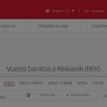
Greece - ES
Empresas
 reserva
Preparar el viaje
Experien
Vuelos baratos a Reikiavik (REK)
VUELO
VUELO + HOTEL
VUELO + COCHE
HOTEL
COCHE
Fecha ida
Fecha vuelta
1
A
Introduce la fecha en formato día/mes/año
Introduce la fecha en format