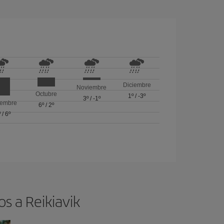
Diciembre
Noviembre
Octubre
1º
/
-3º
3º
/
-1º
iembre
6º
/
2º
º
/
6º
s a Reikiavik