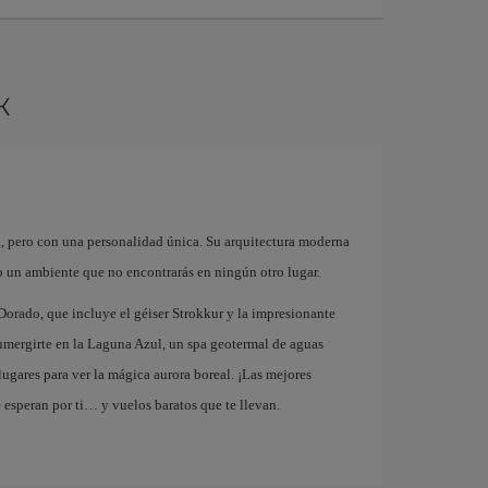
k
a, pero con una personalidad única. Su arquitectura moderna
o un ambiente que no encontrarás en ningún otro lugar.
orado, que incluye el géiser Strokkur y la impresionante
sumergirte en la Laguna Azul, un spa geotermal de aguas
lugares para ver la mágica aurora boreal. ¡Las mejores
 esperan por ti… y vuelos baratos que te llevan.