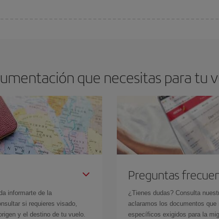
arte el mejor precio según tus necesidades de viaje. La tarifa básica, te asegu
cumentación que necesitas para tu vu
Preguntas frecue
da informarte de la
¿Tienes dudas? Consulta nues
sultar si requieres visado,
aclaramos los documentos que ne
rigen y el destino de tu vuelo.
específicos exigidos para la mi