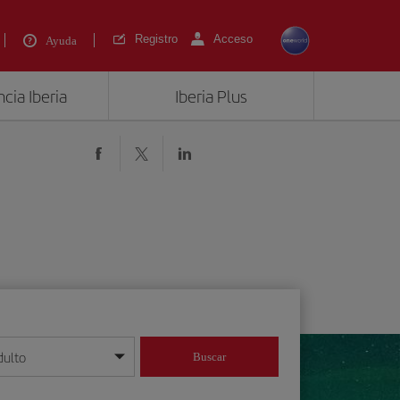
Registro
Acceso
Ayuda
cia Iberia
Iberia Plus
dulto
Buscar
o día/mes/año